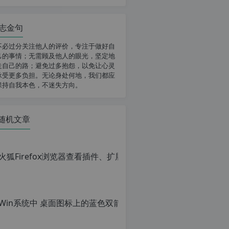
志金句
不必过分关注他人的评价，专注于做好自
己的事情；无需顾及他人的眼光，坚定地
走自己的路；避免过多抱怨，以免让心灵
承受更多负担。无论身处何地，我们都应
保持自我本色，不迷失方向。
随机文章
火狐Firef
原
创
文
章，
Win系统
转
载
原
请
创
注
文
明：
章，