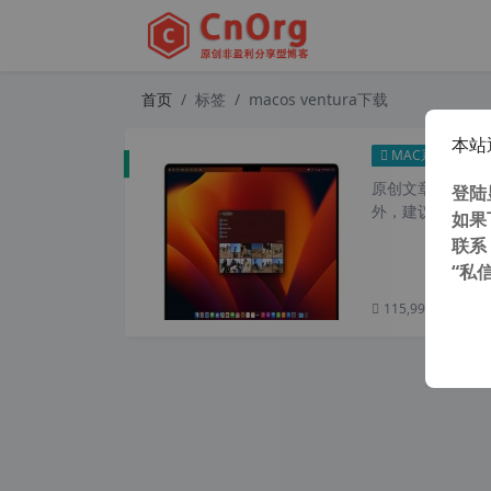
首页
标签
macos ventura下载
本站
ma
MAC系统
原创文章，转载请注
登陆
外，建议避开晚上的
如果
联系
“私
115,993 次浏览
次