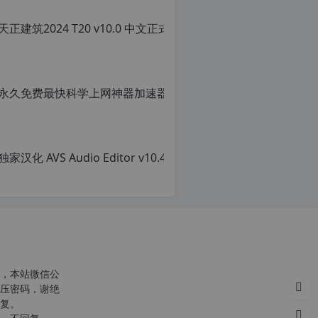
转
转
载
载
自
请
c
注
n
明：
o
转
r
载
g.
自
1
c
2
n
h
o
p.
r
d
g.
e
1
注
2
意：
h
由
p.
于
d
网
e
站
注
空
意：
，本站微信公
间
由
压密码，谢绝
位
于
复。
于
网
国
站