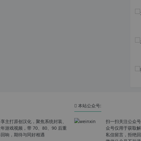
本站公众号:
分享主打原创汉化，聚焦系统封装、
扫一扫关注公众号
戏视频，带 70、80、90 后重
众号仅用于获取解
春回响，期待与同好相遇
私信留言，拒绝回