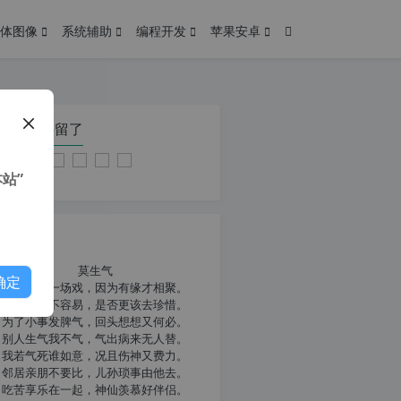
体图像
系统辅助
编程开发
苹果安卓
在本页停留了
站”
我共勉
莫生气
确定
人生就像一场戏，因为有缘才相聚。
相扶到老不容易，是否更该去珍惜。
为了小事发脾气，回头想想又何必。
别人生气我不气，气出病来无人替。
我若气死谁如意，况且伤神又费力。
邻居亲朋不要比，儿孙琐事由他去。
吃苦享乐在一起，神仙羡慕好伴侣。