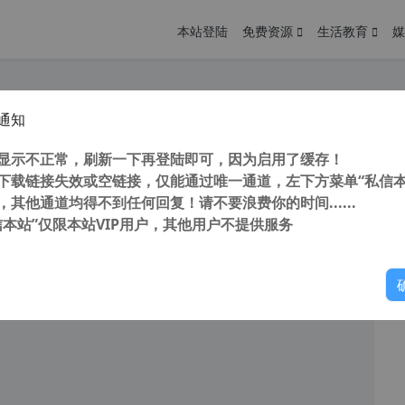
本站登陆
免费资源
生活教育
媒
通知
cOS Ventura 13.5 原版引导镜像
您
明： 转载自 cnorg.12hp.de 注意： 由于网站空间位于国
显示不正常，刷新一下再登陆即可，因为启用了缓存！
访问高...
下载链接失效或空链接，仅能通过唯一通道，左下方菜单“私信本
，其他通道均得不到任何回复！请不要浪费你的时间......
信本站”仅限本站VIP用户，其他用户不提供服务
你
阅读
2026年5月25日