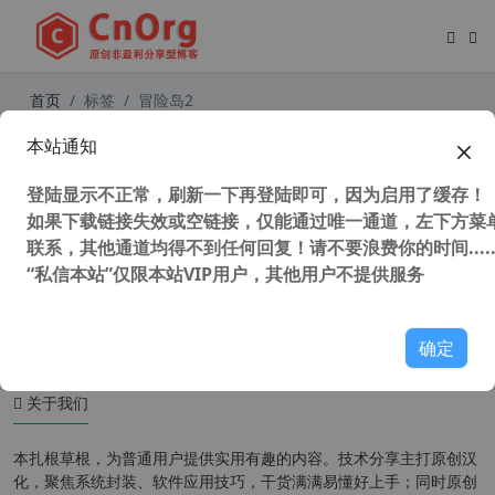
首页
标签
冒险岛2
本站通知
童年游戏 FC 红白机 小霸王 高桥名人
的冒险岛2 一命通关视频
登陆显示不正常，刷新一下再登陆即可，因为启用了缓存！
如果下载链接失效或空链接，仅能通过唯一通道，左下方菜单
联系，其他通道均得不到任何回复！请不要浪费你的时间.....
“私信本站”仅限本站VIP用户，其他用户不提供服务
111,300 次浏览
童年游戏
确定
关于我们
本扎根草根，为普通用户提供实用有趣的内容。技术分享主打原创汉
化，聚焦系统封装、软件应用技巧，干货满满易懂好上手；同时原创