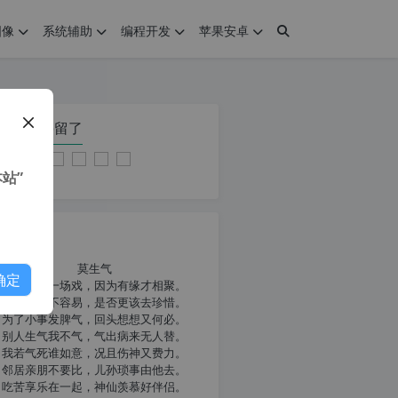
图像
系统辅助
编程开发
苹果安卓
在本页停留了
站”
我共勉
莫生气
确定
人生就像一场戏，因为有缘才相聚。
相扶到老不容易，是否更该去珍惜。
为了小事发脾气，回头想想又何必。
别人生气我不气，气出病来无人替。
我若气死谁如意，况且伤神又费力。
邻居亲朋不要比，儿孙琐事由他去。
吃苦享乐在一起，神仙羡慕好伴侣。