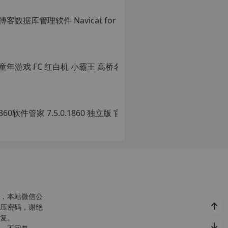
360软
原
创
文
章，
转
载
请
c
注
明：
转
，本站微信公
r
载
压密码，谢绝
g
自
复。
c