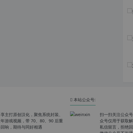
本站公众号:
分享主打原创汉化，聚焦系统封装、
扫一扫关注公众号
戏视频，带 70、80、90 后重
众号仅用于获取解
春回响，期待与同好相遇
私信留言，拒绝回