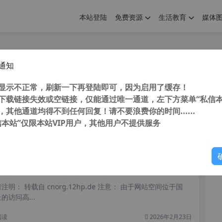
本站登陆
免费资源
生活教育
媒体
通知
码美化WordPress默认登录页二
您
明： 转载自 cnorg.12hp.de 注意： 由于网站空间位于国
显示不正常，刷新一下再登陆即可，因为启用了缓存！
访问高...
下载链接失效或空链接，仅能通过唯一通道，左下方菜单“私信本
，其他通道均得不到任何回复！请不要浪费你的时间......
信本站”仅限本站VIP用户，其他用户不提供服务
你
阅读
2026年3月2日
码美化WordPress默认登录页
明： 转载自 cnorg.12hp.de 注意： 由于网站空间位于国
访问高...
阅读
2026年2月23日