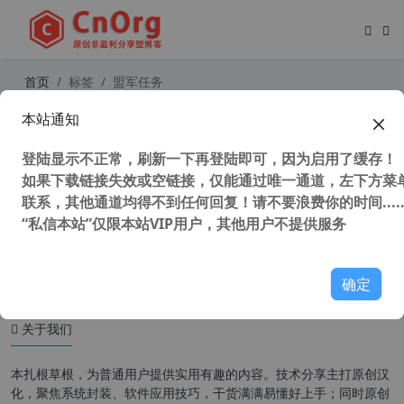
首页
标签
盟军任务
本站通知
单机游戏 红色警戒2 尤里的复仇 盟军
任务1 困难模式 通关视频
登陆显示不正常，刷新一下再登陆即可，因为启用了缓存！
如果下载链接失效或空链接，仅能通过唯一通道，左下方菜单
联系，其他通道均得不到任何回复！请不要浪费你的时间.....
“私信本站”仅限本站VIP用户，其他用户不提供服务
83,035 次浏览
童年游戏
确定
关于我们
本扎根草根，为普通用户提供实用有趣的内容。技术分享主打原创汉
化，聚焦系统封装、软件应用技巧，干货满满易懂好上手；同时原创