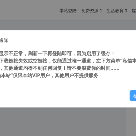
本站登陆
免费资源
生活教育
媒
通知
费动态桌面 超级兔子桌面秀 v3.0 带梦幻桌面 随意设置视频为动态桌面
您
明： 转载自cnorg.12hp.de 注意：由于网站空间位于国
显示不正常，刷新一下再登陆即可，因为启用了缓存！
的访问高峰期...
下载链接失效或空链接，仅能通过唯一通道，左下方菜单“私信本
，其他通道均得不到任何回复！请不要浪费你的时间......
信本站”仅限本站VIP用户，其他用户不提供服务
你
阅读
2025年12月26日