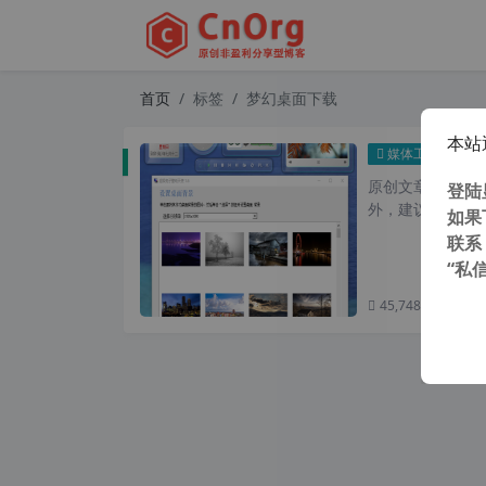
首页
标签
梦幻桌面下载
本站
真正免
媒体工具
原创文章，转载请注
登陆
外，建议避开晚上
如果
联系
“私
45,748 次浏览
次