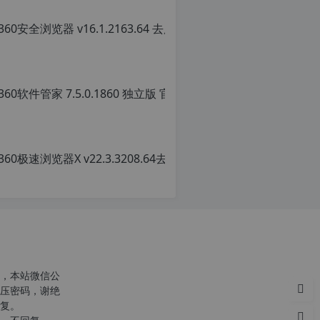
360软
原
创
文
章，
转
载
请
注
明：
转
载
自
c
n
o
，本站微信公
r
压密码，谢绝
g.
复。
1