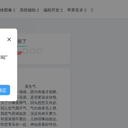
体图像
系统辅助
编程开发
苹果安卓
在本页停留了
站”
我共勉
莫生气
确定
人生就像一场戏，因为有缘才相聚。
相扶到老不容易，是否更该去珍惜。
为了小事发脾气，回头想想又何必。
别人生气我不气，气出病来无人替。
我若气死谁如意，况且伤神又费力。
邻居亲朋不要比，儿孙琐事由他去。
吃苦享乐在一起，神仙羡慕好伴侣。