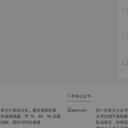
本站公众号:
分享主打原创汉化，聚焦系统封装、
扫一扫关注公众号
戏视频，带 70、80、90 后重
众号仅用于获取解
春回响，期待与同好相遇
私信留言，拒绝回