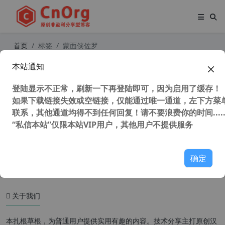
首页
标签
蒙面侠佐罗
本站通知
70-80后回忆 美国动画片国语 宇宙的
巨人希曼 全集
登陆显示不正常，刷新一下再登陆即可，因为启用了缓存！
53,041 次浏览
童年动画
如果下载链接失效或空链接，仅能通过唯一通道，左下方菜单
联系，其他通道均得不到任何回复！请不要浪费你的时间.....
“私信本站”仅限本站VIP用户，其他用户不提供服务
70-80后回忆 日本经典动画片 佐罗的
传说-蒙面侠佐罗 全集
44,198 次浏览
童年动画
确定
关于我们
本扎根草根，为普通用户提供实用有趣的内容。技术分享主打原创汉