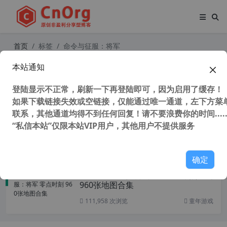
首页
标签
命令与征服：将军
本站通知
命令与征服将军 黄金中文版 v1.8
（含将军原版 v1.8和资料片绝命时刻
登陆显示不正常，刷新一下再登陆即可，因为启用了缓存！
v1.04）
如果下载链接失效或空链接，仅能通过唯一通道，左下方菜单
联系，其他通道均得不到任何回复！请不要浪费你的时间.....
“私信本站”仅限本站VIP用户，其他用户不提供服务
101,738 次浏览
童年游戏
确定
单机游戏 命令与征服：将军 零点时刻
960张地图合集
111,958 次浏览
童年游戏