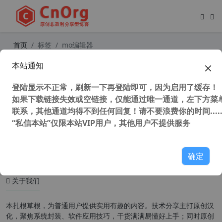
首页
标签
mo编辑器
本站通知
独家汉化 MO,PO编辑器 Eazy Po v1.
0 简易Po编辑器 汉化中文版
登陆显示不正常，刷新一下再登陆即可，因为启用了缓存！
如果下载链接失效或空链接，仅能通过唯一通道，左下方菜单
联系，其他通道均得不到任何回复！请不要浪费你的时间.....
“私信本站”仅限本站VIP用户，其他用户不提供服务
34,289 次浏览
汉化工具
确定
关于我们
本扎根草根，为普通用户提供实用有趣的内容。技术分享主打原创汉
化，聚焦系统封装、软件应用技巧，干货满满易懂好上手；同时原创