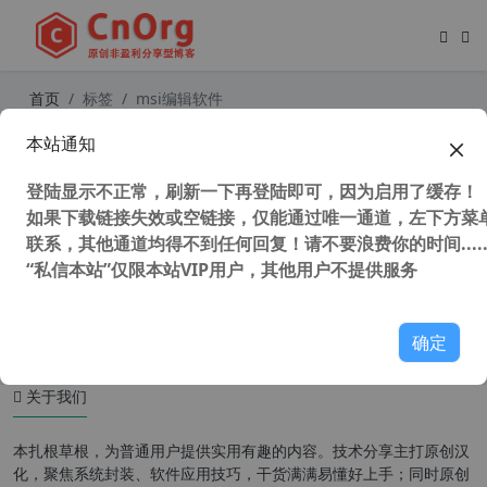
首页
标签
msi编辑软件
本站通知
独家汉化 Master Packager Pro 24.
5.8934 中文版 Msi安装包创建编辑工
登陆显示不正常，刷新一下再登陆即可，因为启用了缓存！
具 全网唯一
如果下载链接失效或空链接，仅能通过唯一通道，左下方菜单
联系，其他通道均得不到任何回复！请不要浪费你的时间.....
“私信本站”仅限本站VIP用户，其他用户不提供服务
39,529 次浏览
安装制作
确定
关于我们
本扎根草根，为普通用户提供实用有趣的内容。技术分享主打原创汉
化，聚焦系统封装、软件应用技巧，干货满满易懂好上手；同时原创