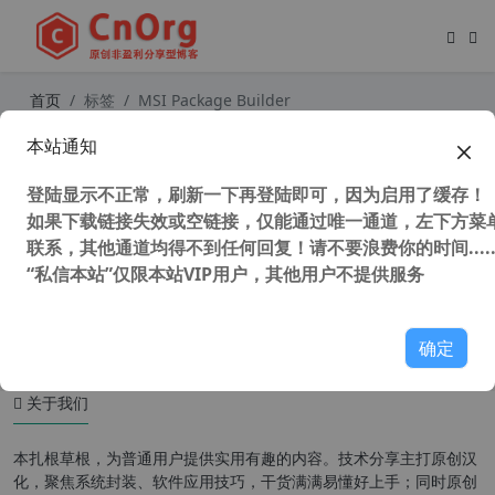
首页
标签
MSI Package Builder
本站通知
独家汉化EMCO MSI Package Builde
r （MSI安装包制作反编译工具）v5.
登陆显示不正常，刷新一下再登陆即可，因为启用了缓存！
2.9 中文企业版
如果下载链接失效或空链接，仅能通过唯一通道，左下方菜单
联系，其他通道均得不到任何回复！请不要浪费你的时间.....
“私信本站”仅限本站VIP用户，其他用户不提供服务
57,689 次浏览
安装制作
确定
关于我们
本扎根草根，为普通用户提供实用有趣的内容。技术分享主打原创汉
化，聚焦系统封装、软件应用技巧，干货满满易懂好上手；同时原创