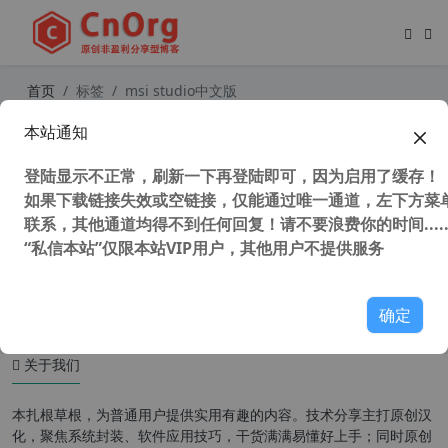
首页
标签
msi studio中文版
本站通知
独家汉化Scriptlogic MSI Studio(msi
修改工具)V4.1.2.1100专业精简中文
登陆显示不正常，刷新一下再登陆即可，因为启用了缓存！
版
如果下载链接失效或空链接，仅能通过唯一通道，左下方菜单
联系，其他通道均得不到任何回复！请不要浪费你的时间.....
“私信本站”仅限本站VIP用户，其他用户不提供服务
46,148 次浏览
安装制作
确定
关于我们
本扎根草根，为普通用户提供实用有趣的内容。技术分享主打原创汉
化，聚焦系统封装、软件应用技巧，干货满满易懂好上手；同时原创