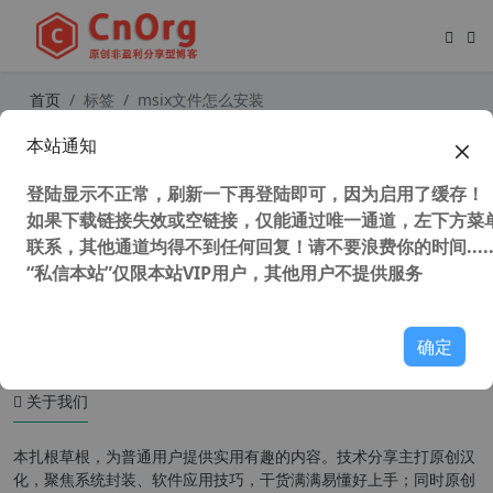
首页
标签
msix文件怎么安装
本站通知
通过外链离线下载微软应用商店应用
Microsoft Store 应用并安装appx、
登陆显示不正常，刷新一下再登陆即可，因为启用了缓存！
msix等UWP应用
如果下载链接失效或空链接，仅能通过唯一通道，左下方菜单
联系，其他通道均得不到任何回复！请不要浪费你的时间.....
“私信本站”仅限本站VIP用户，其他用户不提供服务
46,977 次浏览
UWP应用
确定
关于我们
本扎根草根，为普通用户提供实用有趣的内容。技术分享主打原创汉
化，聚焦系统封装、软件应用技巧，干货满满易懂好上手；同时原创