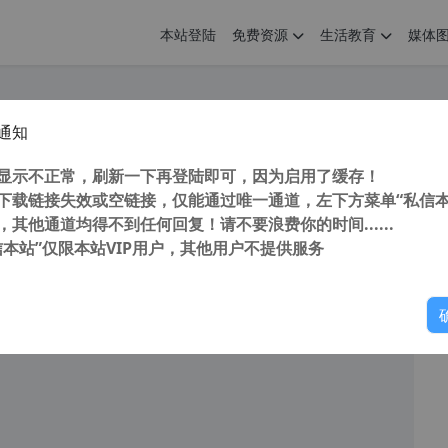
本站登陆
免费资源
生活教育
媒体
通知
链离线下载微软应用商店应用 Microsoft Store 应用并安装appx、msix等UWP应用
您
明： 转载自cnorg.12hp.de 注意：由于网站空间位于国
显示不正常，刷新一下再登陆即可，因为启用了缓存！
的访问高峰期...
下载链接失效或空链接，仅能通过唯一通道，左下方菜单“私信本
，其他通道均得不到任何回复！请不要浪费你的时间......
信本站”仅限本站VIP用户，其他用户不提供服务
你
阅读
2026年6月21日