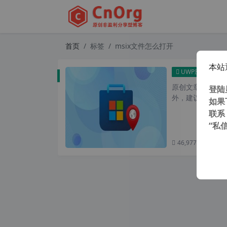
首页
标签
msix文件怎么打开
本站
通过外
UWP应用
原创文章，转载请注
登陆
外，建议避开晚上
如果
联系
“私
46,977 次浏览
次