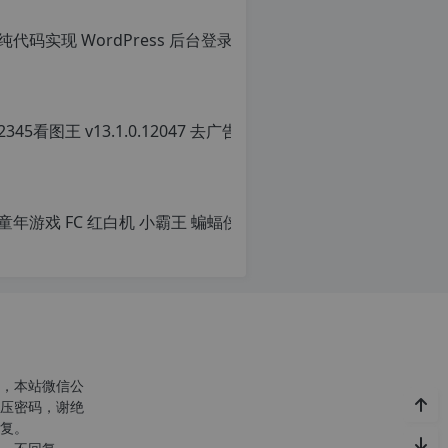
c
n
o
r
g.
1
2
h
，本站微信公
p.
压密码，谢绝
d
复。
e