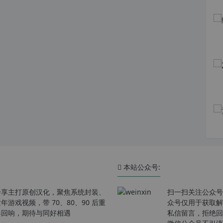
本站公众号:
分享主打原创汉化，聚焦系统封装、
扫一扫关注公众号
戏视频，带 70、80、90 后重
众号仅用于获取解
春回响，期待与同好相遇
私信留言，拒绝回