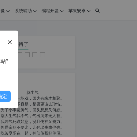
图像
系统辅助
编程开发
苹果安卓
在本页停留了
站”
我共勉
莫生气
确定
人生就像一场戏，因为有缘才相聚。
相扶到老不容易，是否更该去珍惜。
为了小事发脾气，回头想想又何必。
别人生气我不气，气出病来无人替。
我若气死谁如意，况且伤神又费力。
邻居亲朋不要比，儿孙琐事由他去。
吃苦享乐在一起，神仙羡慕好伴侣。