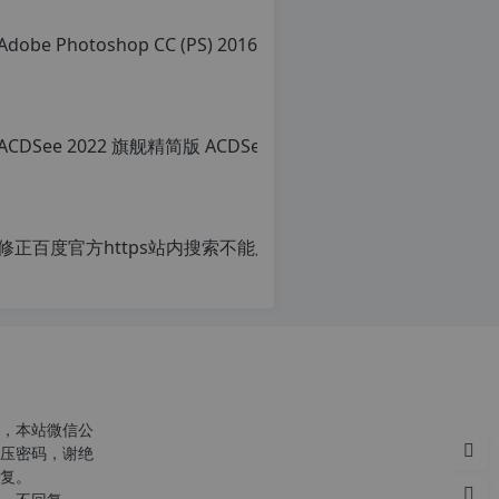
避开晚上的访问高...
c
r
g
p
，本站微信公
压密码，谢绝
复。