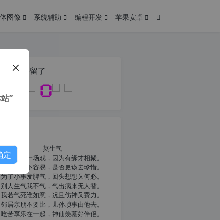
体图像
系统辅助
编程开发
苹果安卓
在本页停留了
站”
我共勉
莫生气
确定
人生就像一场戏，因为有缘才相聚。
相扶到老不容易，是否更该去珍惜。
为了小事发脾气，回头想想又何必。
别人生气我不气，气出病来无人替。
我若气死谁如意，况且伤神又费力。
邻居亲朋不要比，儿孙琐事由他去。
吃苦享乐在一起，神仙羡慕好伴侣。