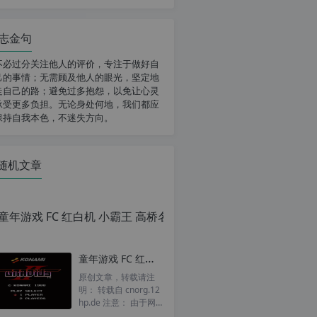
志金句
不必过分关注他人的评价，专注于做好自
己的事情；无需顾及他人的眼光，坚定地
走自己的路；避免过多抱怨，以免让心灵
承受更多负担。无论身处何地，我们都应
保持自我本色，不迷失方向。
随机文章
童年游戏 FC 红白机 小霸王 宇宙巡航机2 ( 沙罗曼蛇3 ) 一命通关视频
原创文章，转载请注
明： 转载自 cnorg.12
hp.de 注意： 由于网
站空间位于国外，建议