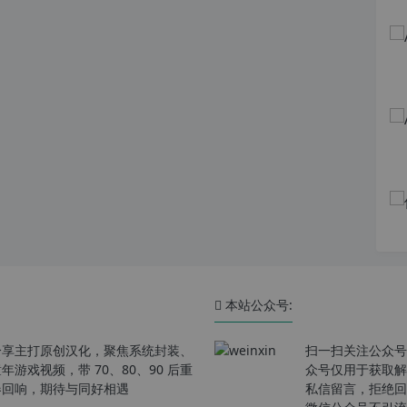
本站公众号:
分享主打原创汉化，聚焦系统封装、
扫一扫关注公众号
戏视频，带 70、80、90 后重
众号仅用于获取解
春回响，期待与同好相遇
私信留言，拒绝回