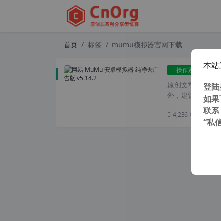
首页
标签
mumu模拟器官网下载
本站
网易
操作系统
原创文章，转载请注
登陆
外，建议避开晚上
如果
联系
4,236 次浏览
次阅
“私