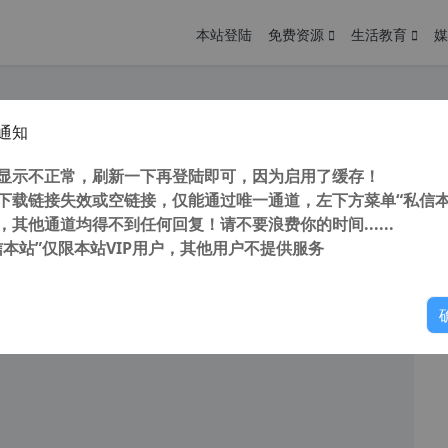
本站登陆
免费资源
生活教育
媒
通知
 MuMu 安卓模拟器 纯净去广告版 v5.14.2
您
明： 转载自cnorg.12hp.de 注意：由于网站空间位于国
显示不正常，刷新一下再登陆即可，因为启用了缓存！
的访问高峰期...
下载链接失效或空链接，仅能通过唯一通道，左下方菜单“私信本
，其他通道均得不到任何回复！请不要浪费你的时间......
读
2026年2月12日
信本站”仅限本站VIP用户，其他用户不提供服务
你