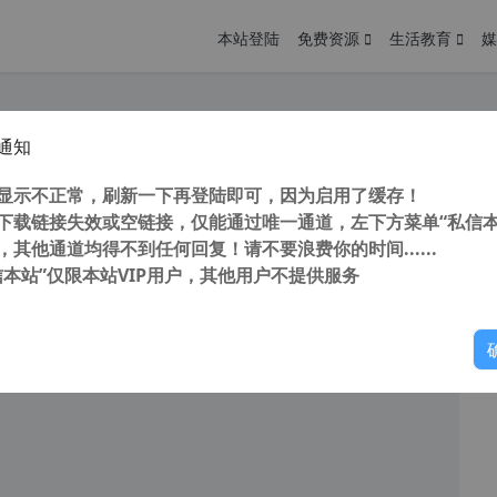
本站登陆
免费资源
生活教育
媒
通知
车20：复仇（Need For Speed：Payback） 中文硬盘版
您
明： 转载自cnorg.12hp.de 注意：由于网站空间位于国
显示不正常，刷新一下再登陆即可，因为启用了缓存！
的访问高峰期...
下载链接失效或空链接，仅能通过唯一通道，左下方菜单“私信本
，其他通道均得不到任何回复！请不要浪费你的时间......
阅读
2026年4月21日
信本站”仅限本站VIP用户，其他用户不提供服务
你