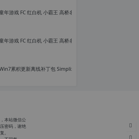
c
r
g
c
n
o
，本站微信公
p
r
压密码，谢绝
g.
复。
1