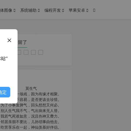
体图像
系统辅助
编程开发
苹果安卓
在本页停留了
站”
我共勉
莫生气
确定
人生就像一场戏，因为有缘才相聚。
相扶到老不容易，是否更该去珍惜。
为了小事发脾气，回头想想又何必。
别人生气我不气，气出病来无人替。
我若气死谁如意，况且伤神又费力。
邻居亲朋不要比，儿孙琐事由他去。
吃苦享乐在一起，神仙羡慕好伴侣。