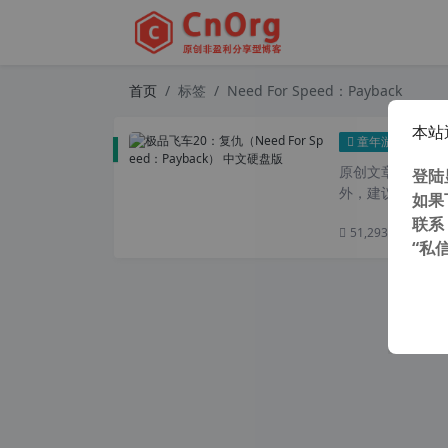
首页
标签
Need For Speed：Payback
本站
极品飞
童年游戏
原创文章，转载请注
登陆
外，建议避开晚上
如果
联系
51,293 次浏览
次
“私