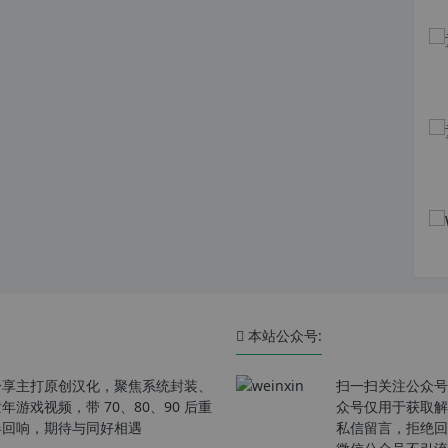
本站公众号:
分享主打原创汉化，聚焦系统封装、
扫一扫关注公众号
戏视频，带 70、80、90 后重
众号仅用于获取解
春回响，期待与同好相遇
私信留言，拒绝回