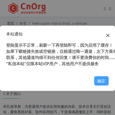
首页
标签
new super mario bros. u deluxe
本站通知
新超级马里奥兄弟U 中文豪华版 New
Super Mario Bros. U Deluxe 电脑模
登陆显示不正常，刷新一下再登陆即可，因为启用了缓存！
拟器版
如果下载链接失效或空链接，仅能通过唯一通道，左下方菜单
联系，其他通道均得不到任何回复！请不要浪费你的时间.....
“私信本站”仅限本站VIP用户，其他用户不提供服务
41,011 次浏览
童年游戏
确定
关于我们
本扎根草根，为普通用户提供实用有趣的内容。技术分享主打原创汉
化，聚焦系统封装、软件应用技巧，干货满满易懂好上手；同时原创