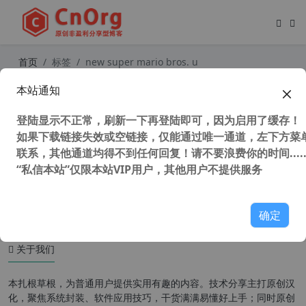
首页
标签
new super mario bros. u
本站通知
新超级马里奥兄弟U 中文豪华版 New
Super Mario Bros. U Deluxe 电脑模
登陆显示不正常，刷新一下再登陆即可，因为启用了缓存！
拟器版
如果下载链接失效或空链接，仅能通过唯一通道，左下方菜单
联系，其他通道均得不到任何回复！请不要浪费你的时间.....
“私信本站”仅限本站VIP用户，其他用户不提供服务
41,011 次浏览
童年游戏
确定
关于我们
本扎根草根，为普通用户提供实用有趣的内容。技术分享主打原创汉
化，聚焦系统封装、软件应用技巧，干货满满易懂好上手；同时原创