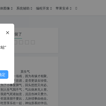
体图像
系统辅助
编程开发
苹果安卓
在本页停留了
站”
我共勉
莫生气
确定
人生就像一场戏，因为有缘才相聚。
相扶到老不容易，是否更该去珍惜。
为了小事发脾气，回头想想又何必。
别人生气我不气，气出病来无人替。
我若气死谁如意，况且伤神又费力。
邻居亲朋不要比，儿孙琐事由他去。
吃苦享乐在一起，神仙羡慕好伴侣。