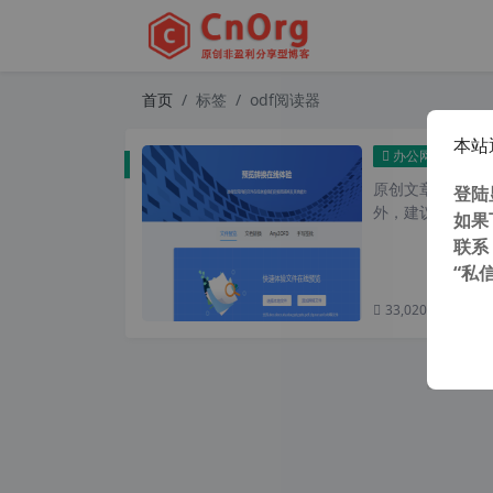
首页
标签
odf阅读器
本站
真正
办公网络
原创文章，转载请注
登陆
外，建议避开晚上
如果
联系
“私
33,020 次浏览
次