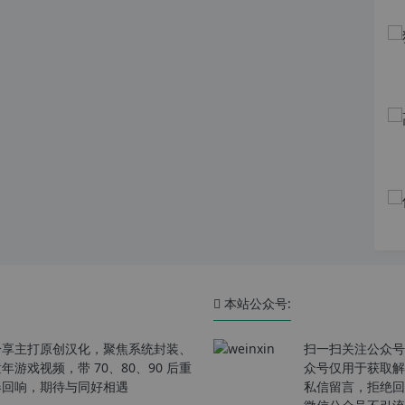
本站公众号:
分享主打原创汉化，聚焦系统封装、
扫一扫关注公众号
戏视频，带 70、80、90 后重
众号仅用于获取解
春回响，期待与同好相遇
私信留言，拒绝回