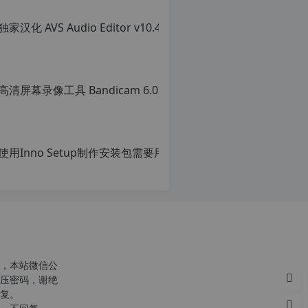
使用Inno Setu
原
创
文
章，
转
载
请
c
注
n
明：
o
转
，本站微信公
r
载
压密码，谢绝
g
自
复。
1
c