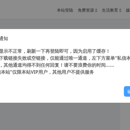
本站登陆
免费资源
生活教育
媒
通知
解决 OFD格式发票打不开 和将 OFD格式转换PDF ofd阅读器
您
明： 转载自cnorg.12hp.de 注意：由于网站空间位于国
显示不正常，刷新一下再登陆即可，因为启用了缓存！
的访问高峰期...
下载链接失效或空链接，仅能通过唯一通道，左下方菜单“私信本
，其他通道均得不到任何回复！请不要浪费你的时间......
信本站”仅限本站VIP用户，其他用户不提供服务
你
阅读
2026年1月1日