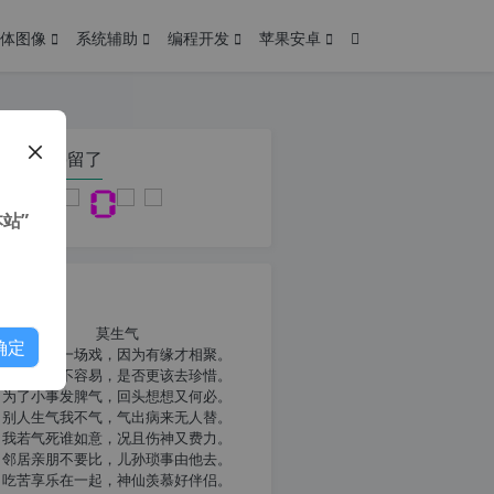
体图像
系统辅助
编程开发
苹果安卓
在本页停留了
站”
我共勉
莫生气
确定
人生就像一场戏，因为有缘才相聚。
相扶到老不容易，是否更该去珍惜。
为了小事发脾气，回头想想又何必。
别人生气我不气，气出病来无人替。
我若气死谁如意，况且伤神又费力。
邻居亲朋不要比，儿孙琐事由他去。
吃苦享乐在一起，神仙羡慕好伴侣。