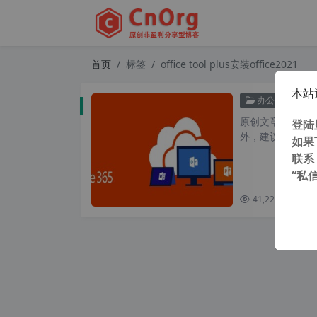
首页
标签
office tool plus安装office2021
本站
WI
办公网络
原创文章，转载请注
登陆
外，建议避开晚上的
如果
联系
“私
41,220 次浏览
次