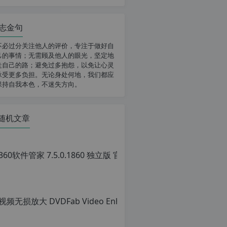
志金句
不必过分关注他人的评价，专注于做好自
己的事情；无需顾及他人的眼光，坚定地
走自己的路；避免过多抱怨，以免让心灵
承受更多负担。无论身处何地，我们都应
保持自我本色，不迷失方向。
随机文章
360软
原
创
文
章，
转
载
请
注
明：