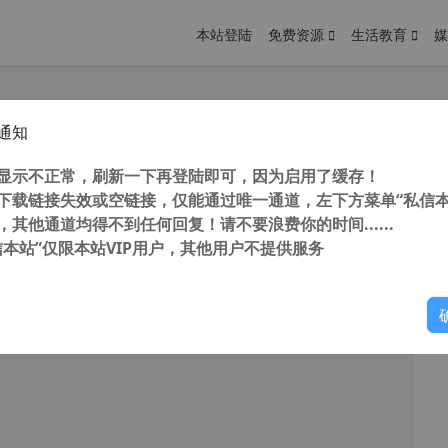
本站登陆
免费资源
生活教育
媒
通知
N7 安装 Microsoft Office2021 或 Office 365 并激活
您
明： 转载自 cnorg.12hp.de 注意： 由于网站空间位于国
显示不正常，刷新一下再登陆即可，因为启用了缓存！
访问高...
下载链接失效或空链接，仅能通过唯一通道，左下方菜单“私信本
，其他通道均得不到任何回复！请不要浪费你的时间......
信本站”仅限本站VIP用户，其他用户不提供服务
你
阅读
2026年2月2日