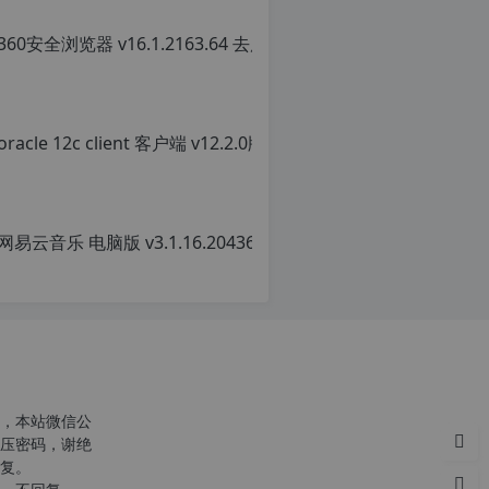
转
载
自
c
n
o
r
g.
1
2
网易云音乐 
h
p.
原
d
创
e
文
注
章，
意：
转
由
载
于
请
网
注
站
明：
空
转
，本站微信公
间
载
压密码，谢绝
位
自
复。
于
c
国