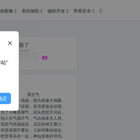
体图像
系统辅助
编程开发
苹果安卓
在本页停留了
站”
我共勉
莫生气
确定
人生就像一场戏，因为有缘才相聚。
相扶到老不容易，是否更该去珍惜。
为了小事发脾气，回头想想又何必。
别人生气我不气，气出病来无人替。
我若气死谁如意，况且伤神又费力。
邻居亲朋不要比，儿孙琐事由他去。
吃苦享乐在一起，神仙羡慕好伴侣。