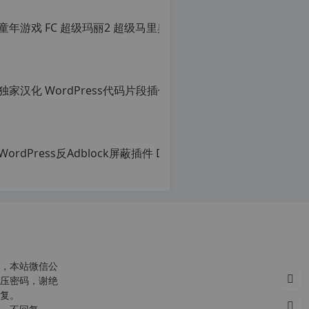
童年游戏 FC
转
载
原
请
创
注
文
明：
章，
转
转
载
载
自
请
c
注
n
明：
o
转
r
载
g.
自
1
c
2
n
h
o
p.
r
d
g.
e
1
注
2
意：
h
，本站微信公
由
p.
压密码，谢绝
于
d
复。
网
e
站