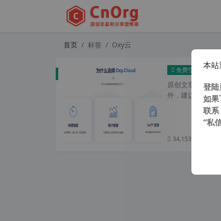
首页
标签
Oxy云
本站
Oxy
免费空间
原创文章，转载请注
登陆
外，建议避开晚上
如果
联系
“私
34,153 次浏览
次