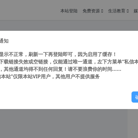
本站登陆
免费资源
生活教育
媒
通知
.cloud 来自俄国的可赚钱无限空间网盘 限制100M文件大小国内上传和下载速度快
您
明： 转载自cnorg.12hp.de 注意：由于网站空间位于国
显示不正常，刷新一下再登陆即可，因为启用了缓存！
的访问高峰期...
下载链接失效或空链接，仅能通过唯一通道，左下方菜单“私信本
，其他通道均得不到任何回复！请不要浪费你的时间......
信本站”仅限本站VIP用户，其他用户不提供服务
你
阅读
2026年6月25日