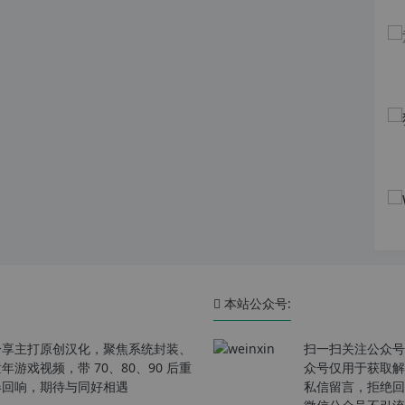
本站公众号:
分享主打原创汉化，聚焦系统封装、
扫一扫关注公众号
戏视频，带 70、80、90 后重
众号仅用于获取解
春回响，期待与同好相遇
私信留言，拒绝回