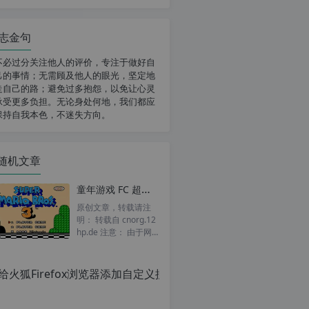
志金句
不必过分关注他人的评价，专注于做好自
己的事情；无需顾及他人的眼光，坚定地
走自己的路；避免过多抱怨，以免让心灵
承受更多负担。无论身处何地，我们都应
保持自我本色，不迷失方向。
随机文章
童年游戏 FC 超级玛丽3 超级马里奥3 一命通关视频
原创文章，转载请注
明： 转载自 cnorg.12
hp.de 注意： 由于网
站空间位于国外，建议
给火狐Fi
避开晚上的访问高...
原
创
文
章，