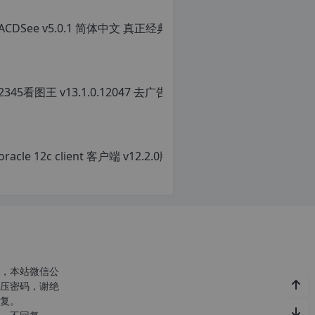
ACD
原
创
文
章，
转
载
请
注
明：
转
载
自
c
n
o
r
g.
1
2
h
，本站微信公
p.
压密码，谢绝
d
复。
e