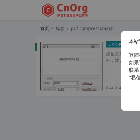
首页
标签
pdf compressor破解
本站
PDF
办公网络
原创文章，转载请注
登陆
外，建议避开晚上
如果
联系
“私
44,914 次浏览
次