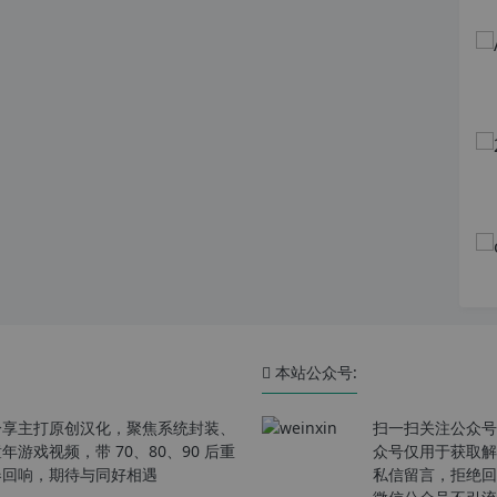
本站公众号:
分享主打原创汉化，聚焦系统封装、
扫一扫关注公众号
戏视频，带 70、80、90 后重
众号仅用于获取解
春回响，期待与同好相遇
私信留言，拒绝回