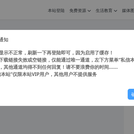
本站登陆
免费资源
生活教育
媒体
通知
 Compressor Pro v5.5.1 PDF文件压缩神器 汉化中文注册版
您
明： 转载自cnorg.12hp.de 注意：由于网站空间位于国
显示不正常，刷新一下再登陆即可，因为启用了缓存！
的访问高峰期...
下载链接失效或空链接，仅能通过唯一通道，左下方菜单“私信本
，其他通道均得不到任何回复！请不要浪费你的时间......
信本站”仅限本站VIP用户，其他用户不提供服务
你
阅读
2026年2月2日