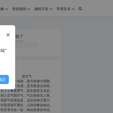
图像
系统辅助
编程开发
苹果安卓
在本页停留了
站”
我共勉
莫生气
确定
人生就像一场戏，因为有缘才相聚。
相扶到老不容易，是否更该去珍惜。
为了小事发脾气，回头想想又何必。
别人生气我不气，气出病来无人替。
我若气死谁如意，况且伤神又费力。
邻居亲朋不要比，儿孙琐事由他去。
吃苦享乐在一起，神仙羡慕好伴侣。