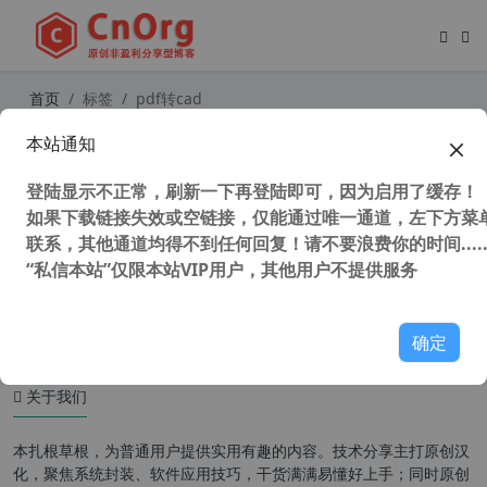
首页
标签
pdf转cad
本站通知
独家汉化 pdf2cad v12 (pdf转dwg/d
xf工具) v12.2019.12.0汉化注册版
登陆显示不正常，刷新一下再登陆即可，因为启用了缓存！
如果下载链接失效或空链接，仅能通过唯一通道，左下方菜单
联系，其他通道均得不到任何回复！请不要浪费你的时间.....
“私信本站”仅限本站VIP用户，其他用户不提供服务
38,106 次浏览
图形图像
确定
关于我们
本扎根草根，为普通用户提供实用有趣的内容。技术分享主打原创汉
化，聚焦系统封装、软件应用技巧，干货满满易懂好上手；同时原创