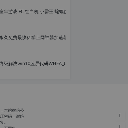
童年游戏 FC
转
载
原
请
创
注
文
明：
章，
转
转
载
载
自
请
c
注
n
明：
o
转
r
载
g.
自
1
c
2
n
h
o
p.
r
d
g.
e
1
注
2
意：
h
，本站微信公
由
p.
压密码，谢绝
于
d
复。
网
e
站