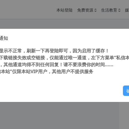
本站登陆
免费资源
生活教育
媒
通知
ovePDF 在线免费处理PDF文件的神器 PDF文件在线转换工具
您
明： 转载自 cnorg.12hp.de 注意： 由于网站空间位于国
显示不正常，刷新一下再登陆即可，因为启用了缓存！
访问高...
下载链接失效或空链接，仅能通过唯一通道，左下方菜单“私信本
，其他通道均得不到任何回复！请不要浪费你的时间......
信本站”仅限本站VIP用户，其他用户不提供服务
你
阅读
2026年2月17日