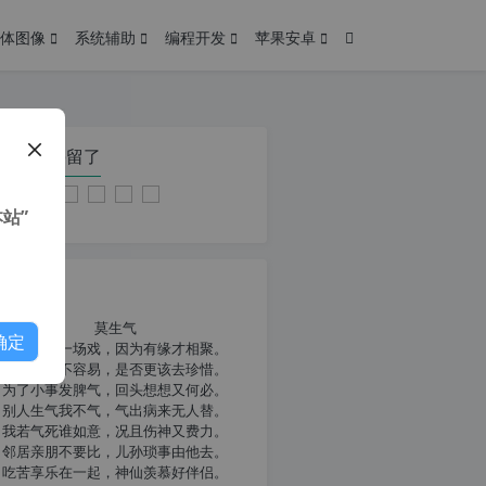
体图像
系统辅助
编程开发
苹果安卓
在本页停留了
站”
我共勉
莫生气
确定
人生就像一场戏，因为有缘才相聚。
相扶到老不容易，是否更该去珍惜。
为了小事发脾气，回头想想又何必。
别人生气我不气，气出病来无人替。
我若气死谁如意，况且伤神又费力。
邻居亲朋不要比，儿孙琐事由他去。
吃苦享乐在一起，神仙羡慕好伴侣。