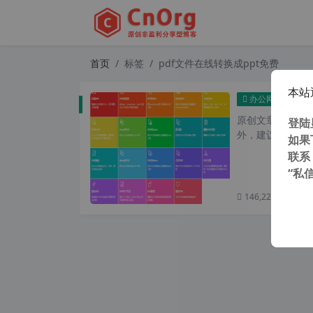
首页
标签
pdf文件在线转换成ppt免费
本站
iL
办公网络
原创文章，转载请注
登陆
外，建议避开晚上的
如果
联系
“私
146,228 次浏览
次