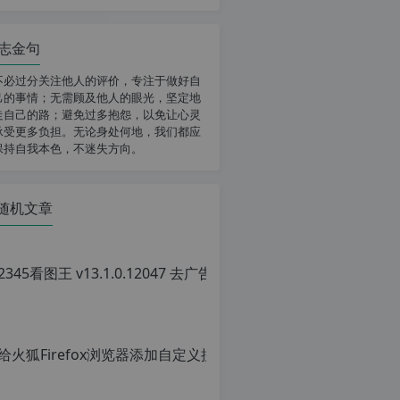
志金句
不必过分关注他人的评价，专注于做好自
己的事情；无需顾及他人的眼光，坚定地
走自己的路；避免过多抱怨，以免让心灵
承受更多负担。无论身处何地，我们都应
保持自我本色，不迷失方向。
随机文章
给火狐Fi
原
创
文
章，