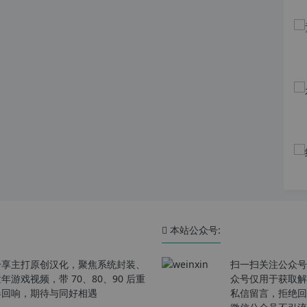
本站公众号:
分享主打原创汉化，聚焦系统封装、
扫一扫关注公众号
戏视频，带 70、80、90 后重
众号仅用于获取解
春回响，期待与同好相遇
私信留言，拒绝回