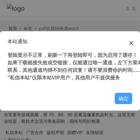
首页
标签
pdf在线转换成word
本站通知
iLovePDF 在线免费处理PDF文件的神
器 PDF文件在线转换工具
登陆显示不正常，刷新一下再登陆即可，因为启用了缓存！
146,228 次浏览
办公网络
如果下载链接失效或空链接，仅能通过唯一通道，左下方菜单
联系，其他通道均得不到任何回复！请不要浪费你的时间.....
“私信本站”仅限本站VIP用户，其他用户不提供服务
关于我们
确定
本扎根草根，为普通用户提供实用有趣的内容。技术分享主打原创汉
化，聚焦系统封装、软件应用技巧，干货满满易懂好上手；同时原创
分享童年游戏视频，带 70、80、90 后重温像素热血时光。这里无商
业喧嚣，唯技术交流与青春回响，期待与同好相遇
私信本站
广告合作
版权声明
捐赠VIP
友情链接
本站公众号: