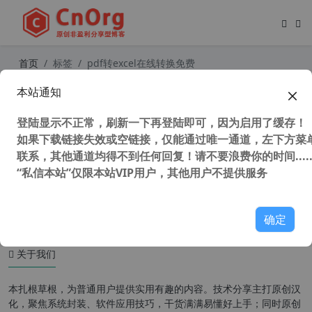
首页
标签
pdf转excel在线转换免费
本站通知
PDF派 免费在线PDF工具 PDF合并 p
df转word pdf转excel pdf转ppt
登陆显示不正常，刷新一下再登陆即可，因为启用了缓存！
如果下载链接失效或空链接，仅能通过唯一通道，左下方菜单
联系，其他通道均得不到任何回复！请不要浪费你的时间.....
“私信本站”仅限本站VIP用户，其他用户不提供服务
38,940 次浏览
办公网络
确定
关于我们
本扎根草根，为普通用户提供实用有趣的内容。技术分享主打原创汉
化，聚焦系统封装、软件应用技巧，干货满满易懂好上手；同时原创