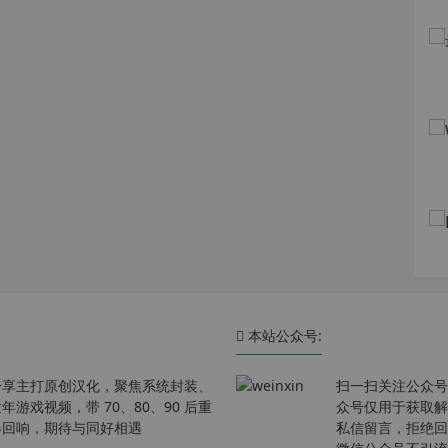
本站公众号:
分享主打原创汉化，聚焦系统封装、
扫一扫关注公众号
戏视频，带 70、80、90 后重
众号仅用于获取解
春回响，期待与同好相遇
私信留言，拒绝回