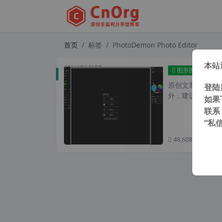
首页
标签
PhotoDemon Photo Editor
本站
PS替代
图形图像
原创文章，转载请注
登陆
外，建议避开晚上的
如果
联系
“私
48,608 次浏览
次