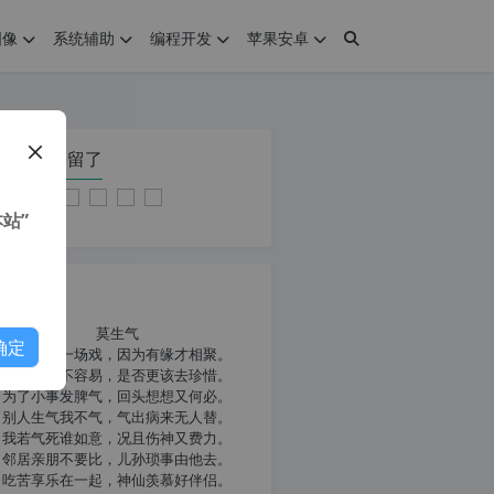
图像
系统辅助
编程开发
苹果安卓
在本页停留了
站”
我共勉
莫生气
确定
人生就像一场戏，因为有缘才相聚。
相扶到老不容易，是否更该去珍惜。
为了小事发脾气，回头想想又何必。
别人生气我不气，气出病来无人替。
我若气死谁如意，况且伤神又费力。
邻居亲朋不要比，儿孙琐事由他去。
吃苦享乐在一起，神仙羡慕好伴侣。