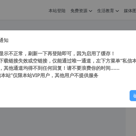
本站登陆
免费资源
生活教育
媒体
通知
软件 PhotoDemon Photo Editor 9.0 最强图片编辑软件 PhotoShop 的替代品
您
明： 转载自 cnorg.12hp.de 注意： 由于网站空间位于国
显示不正常，刷新一下再登陆即可，因为启用了缓存！
访问高...
下载链接失效或空链接，仅能通过唯一通道，左下方菜单“私信本
，其他通道均得不到任何回复！请不要浪费你的时间......
信本站”仅限本站VIP用户，其他用户不提供服务
你
阅读
2026年6月30日