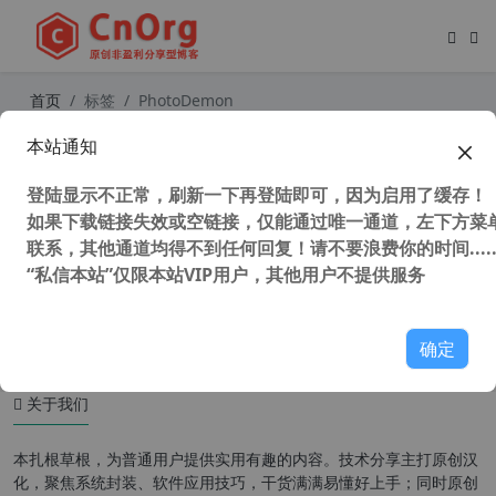
首页
标签
PhotoDemon
本站通知
PS替代软件 PhotoDemon Photo Ed
itor 9.0 最强图片编辑软件 PhotoSho
登陆显示不正常，刷新一下再登陆即可，因为启用了缓存！
p 的替代品
如果下载链接失效或空链接，仅能通过唯一通道，左下方菜单
联系，其他通道均得不到任何回复！请不要浪费你的时间.....
“私信本站”仅限本站VIP用户，其他用户不提供服务
48,608 次浏览
图形图像
确定
关于我们
本扎根草根，为普通用户提供实用有趣的内容。技术分享主打原创汉
化，聚焦系统封装、软件应用技巧，干货满满易懂好上手；同时原创