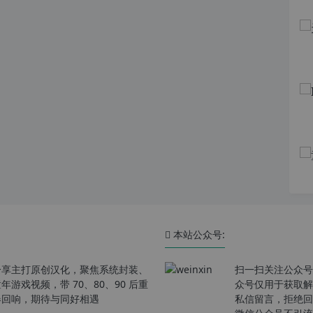
本站公众号:
分享主打原创汉化，聚焦系统封装、
扫一扫关注公众号
戏视频，带 70、80、90 后重
众号仅用于获取解
春回响，期待与同好相遇
私信留言，拒绝回