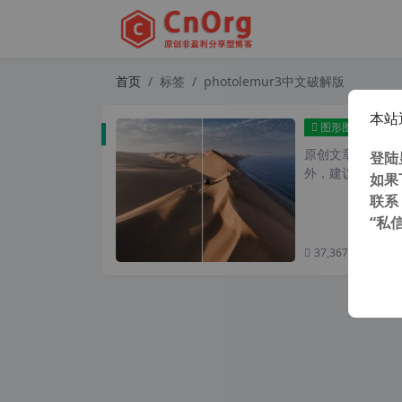
首页
标签
photolemur3中文破解版
本站
Pho
图形图像
原创文章，转载请注
登陆
外，建议避开晚上的
如果
联系
“私
37,367 次浏览
次