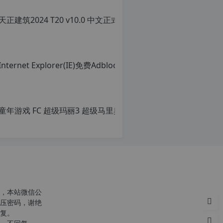
转
载
请
注
明：
转
载
自
c
n
童年游戏 FC
o
r
原
g.
创
1
文
2
章，
h
转
p.
载
d
请
e
注
注
明：
意：
转
，本站微信公
由
载
压密码，谢绝
于
自
复。
网
c
站