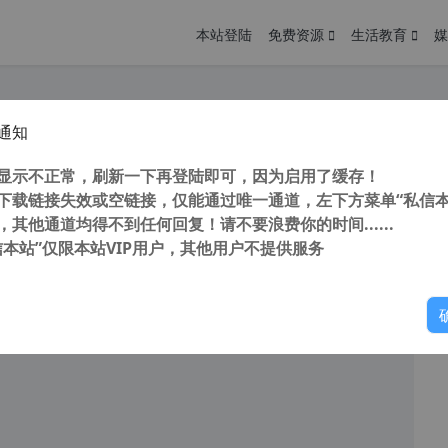
本站登陆
免费资源
生活教育
媒
通知
tolemur3 v1.1.0.2443 全自动AI照片处理软件 一键解决照片问题
您
明： 转载自 cnorg.12hp.de 注意： 由于网站空间位于国
显示不正常，刷新一下再登陆即可，因为启用了缓存！
访问高...
下载链接失效或空链接，仅能通过唯一通道，左下方菜单“私信本
，其他通道均得不到任何回复！请不要浪费你的时间......
信本站”仅限本站VIP用户，其他用户不提供服务
你
阅读
2026年1月23日