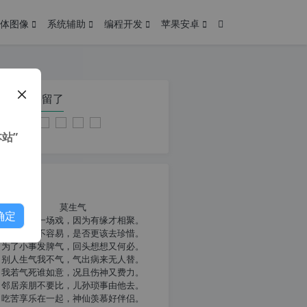
体图像
系统辅助
编程开发
苹果安卓
在本页停留了
站”
我共勉
莫生气
确定
人生就像一场戏，因为有缘才相聚。
相扶到老不容易，是否更该去珍惜。
为了小事发脾气，回头想想又何必。
别人生气我不气，气出病来无人替。
我若气死谁如意，况且伤神又费力。
邻居亲朋不要比，儿孙琐事由他去。
吃苦享乐在一起，神仙羡慕好伴侣。