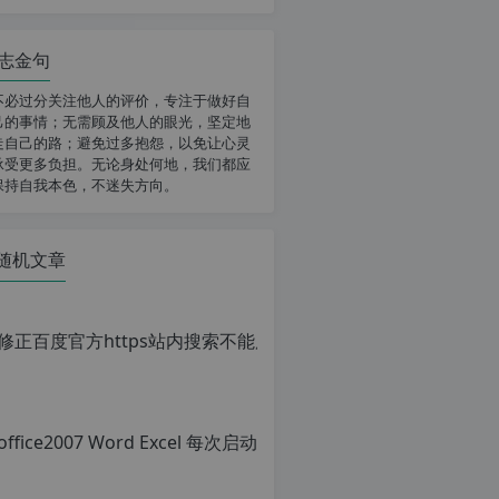
志金句
不必过分关注他人的评价，专注于做好自
己的事情；无需顾及他人的眼光，坚定地
走自己的路；避免过多抱怨，以免让心灵
承受更多负担。无论身处何地，我们都应
保持自我本色，不迷失方向。
随机文章
office
原
创
文
章，