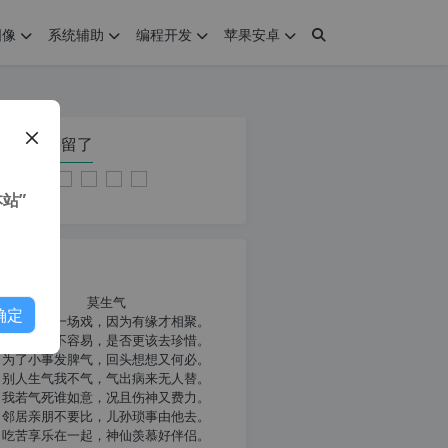
图像
系统辅助
编程开发
苹果安卓
在本页停留了
站”
我共勉
莫生气
确定
人生就像一场戏，因为有缘才相聚。
相扶到老不容易，是否更该去珍惜。
为了小事发脾气，回头想想又何必。
别人生气我不气，气出病来无人替。
我若气死谁如意，况且伤神又费力。
邻居亲朋不要比，儿孙琐事由他去。
吃苦享乐在一起，神仙羡慕好伴侣。