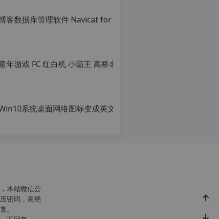
转
载
请
c
注
明：
转
r
载
g
自
c
n
o
p
r
g.
1
2
h
p.
d
e
c
注
n
意：
o
，本站微信公
由
r
压密码，谢绝
于
g.
复。
网
1
站