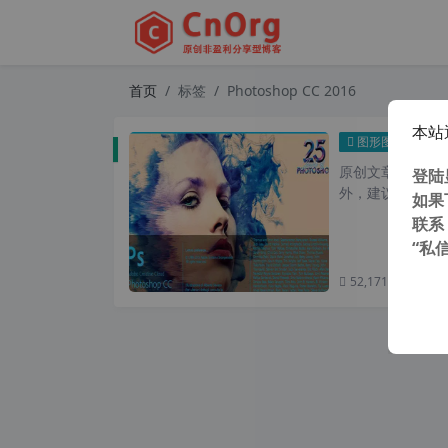
首页
标签
Photoshop CC 2016
本站
Adob
图形图像
原创文章，转载请注
登陆
外，建议避开晚上
如果
联系
“私
52,171 次浏览
次