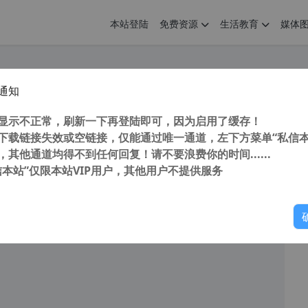
本站登陆
免费资源
生活教育
媒体
通知
e Photoshop CC (PS) 2016 16.1.2 32/64位精简中文特别安装版最后支持win7系统
您
明： 转载自cnorg.12hp.de 注意：由于网站空间位于国
显示不正常，刷新一下再登陆即可，因为启用了缓存！
的访问高峰期...
下载链接失效或空链接，仅能通过唯一通道，左下方菜单“私信本
，其他通道均得不到任何回复！请不要浪费你的时间......
信本站”仅限本站VIP用户，其他用户不提供服务
你
阅读
2026年7月16日