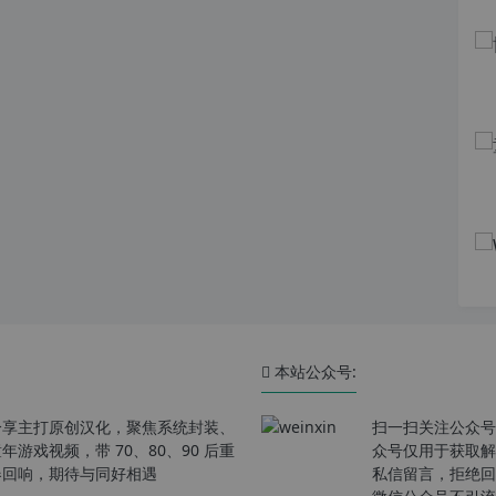
本站公众号:
分享主打原创汉化，聚焦系统封装、
扫一扫关注公众号
戏视频，带 70、80、90 后重
众号仅用于获取解
春回响，期待与同好相遇
私信留言，拒绝回