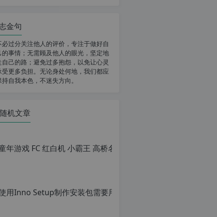
志金句
不必过分关注他人的评价，专注于做好自
己的事情；无需顾及他人的眼光，坚定地
走自己的路；避免过多抱怨，以免让心灵
承受更多负担。无论身处何地，我们都应
保持自我本色，不迷失方向。
随机文章
使用Inno Setu
原
创
文
章，