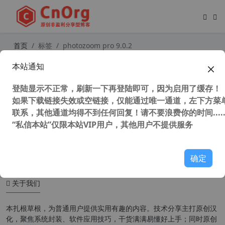
首页
标签
photozoom pro 9.0.2
本站通知
‌BenVista PhotoZoom Pro 9.0.2 中
文激活版 智能无损放大技术，重塑图
登陆显示不正常，刷新一下再登陆即可，因为启用了缓存！
片清晰度
如果下载链接失效或空链接，仅能通过唯一通道，左下方菜单
联系，其他通道均得不到任何回复！请不要浪费你的时间.....
“私信本站”仅限本站VIP用户，其他用户不提供服务
7,316 次浏览
图形图像
确定
关于我们
本扎根草根，为普通用户提供实用有趣的内容。技术分享主打原创汉
化，聚焦系统封装、软件应用技巧，干货满满易懂好上手；同时原创