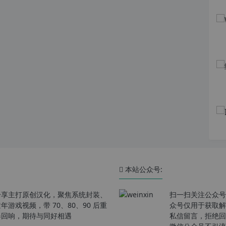
本站公众号:
分享主打原创汉化，聚焦系统封装、
扫一扫关注公众号
戏视频，带 70、80、90 后重
众号仅用于获取解
春回响，期待与同好相遇
私信留言，拒绝回