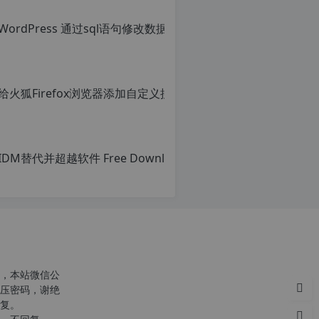
给火狐Fi
原
创
文
章，
转
载
请
注
明：
转
载
自
c
n
o
，本站微信公
r
压密码，谢绝
g.
复。
1