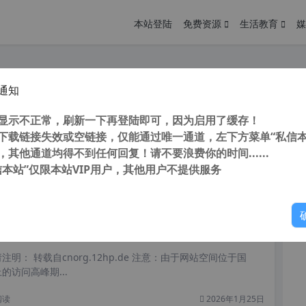
本站登陆
免费资源
生活教育
媒
通知
eesoft iPhone Unlocker v2.0.8 中文特别版 苹果设备解锁工具
您
明： 转载自 cnorg.12hp.de 注意： 由于网站空间位于国
显示不正常，刷新一下再登陆即可，因为启用了缓存！
访问高...
下载链接失效或空链接，仅能通过唯一通道，左下方菜单“私信本
，其他通道均得不到任何回复！请不要浪费你的时间......
信本站”仅限本站VIP用户，其他用户不提供服务
你
阅读
2026年6月9日
unesKit Activation Unlocker 2.0.0.20 中文版 无需 Apple ID 或密码即可轻松绕过 iCloud 激活锁
明： 转载自cnorg.12hp.de 注意：由于网站空间位于国
的访问高峰期...
阅读
2026年1月25日