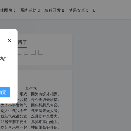
体图像
系统辅助
编程开发
苹果安卓
在本页停留了
站”
我共勉
莫生气
确定
人生就像一场戏，因为有缘才相聚。
相扶到老不容易，是否更该去珍惜。
为了小事发脾气，回头想想又何必。
别人生气我不气，气出病来无人替。
我若气死谁如意，况且伤神又费力。
邻居亲朋不要比，儿孙琐事由他去。
吃苦享乐在一起，神仙羡慕好伴侣。