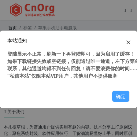
首页
标签
苹果手机助手电脑版
本站通知
Tenorshare iCareFone v8.5.5.1 中文
破解版 苹果手机助手 苹果ios修复工
登陆显示不正常，刷新一下再登陆即可，因为启用了缓存！
具 iPhone资料转移神器
如果下载链接失效或空链接，仅能通过唯一通道，左下方菜单
联系，其他通道均得不到任何回复！请不要浪费你的时间.....
“私信本站”仅限本站VIP用户，其他用户不提供服务
41,953 次浏览
办公网络
确定
关于我们
本扎根草根，为普通用户提供实用有趣的内容。技术分享主打原创汉
化，聚焦系统封装、软件应用技巧，干货满满易懂好上手；同时原创