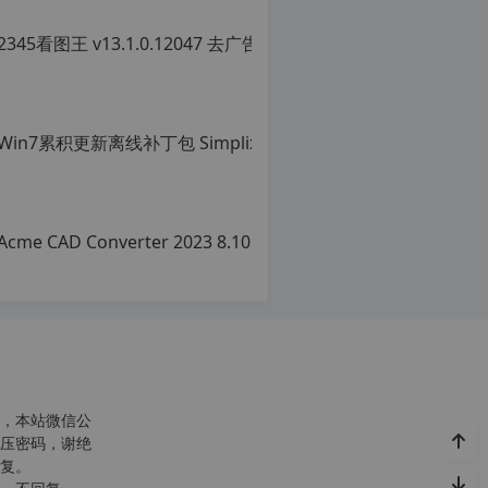
转
载
请
注
明：
转
载
自
c
n
o
r
g.
1
2
h
p.
d
e
注
意：
，本站微信公
由
压密码，谢绝
于
复。
网
站