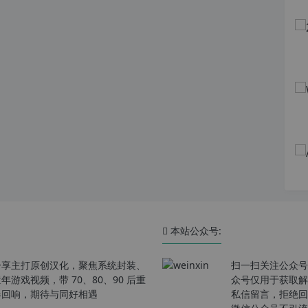
本站公众号:
分享主打原创汉化，聚焦系统封装、
扫一扫关注公众号
戏视频，带 70、80、90 后重
众号仅用于获取解
春回响，期待与同好相遇
私信留言，拒绝回