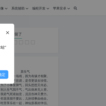
图像
系统辅助
编程开发
苹果安卓
在本页停留了
站”
我共勉
莫生气
确定
人生就像一场戏，因为有缘才相聚。
相扶到老不容易，是否更该去珍惜。
为了小事发脾气，回头想想又何必。
别人生气我不气，气出病来无人替。
我若气死谁如意，况且伤神又费力。
邻居亲朋不要比，儿孙琐事由他去。
吃苦享乐在一起，神仙羡慕好伴侣。