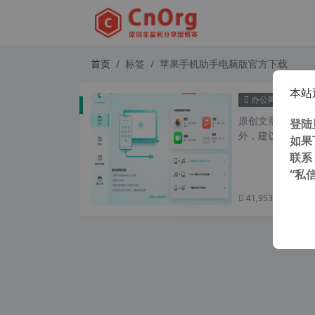
首页
标签
苹果手机助手电脑版官方下载
本站
Tenor
办公网络
原创文章，转载请注
登陆
外，建议避开晚上的
如果
联系
“私
41,953 次浏览
次