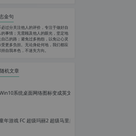
志金句
不必过分关注他人的评价，专注于做好自
己的事情；无需顾及他人的眼光，坚定地
走自己的路；避免过多抱怨，以免让心灵
承受更多负担。无论身处何地，我们都应
保持自我本色，不迷失方向。
随机文章
童年游戏 FC
原
创
文
章，