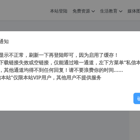
本站登陆
免费资源
生活教育
媒体
通知
share iCareFone v8.5.5.1 中文破解版 苹果手机助手 苹果ios修复工具 iPhone资料转移神器
您
明： 转载自 cnorg.12hp.de 注意： 由于网站空间位于国
显示不正常，刷新一下再登陆即可，因为启用了缓存！
访问高...
下载链接失效或空链接，仅能通过唯一通道，左下方菜单“私信本
，其他通道均得不到任何回复！请不要浪费你的时间......
信本站”仅限本站VIP用户，其他用户不提供服务
你
阅读
2025年11月2日