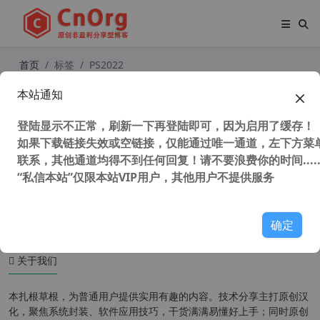
首页
标签
PS2022
本站通知
新安装的PS2024卡到崩溃？几步快速
搞定死机卡顿问题，也适用其他2018
登陆显示不正常，刷新一下再登陆即可，因为启用了缓存！
以上版本
如果下载链接失效或空链接，仅能通过唯一通道，左下方菜单
联系，其他通道均得不到任何回复！请不要浪费你的时间.....
“私信本站”仅限本站VIP用户，其他用户不提供服务
51,635 次浏览
图形图像
确定
关于我们
本扎根草根，为普通用户提供实用有趣的内容。技术分享主打原创汉
化，聚焦系统封装、软件应用技巧，干货满满易懂好上手；同时原创