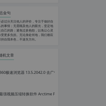
志金句
不必过分关注他人的评价，专注于做好自
己的事情；无需顾及他人的眼光，坚定地
走自己的路；避免过多抱怨，以免让心灵
承受更多负担。无论身处何地，我们都应
保持自我本色，不迷失方向。
随机文章
36
原
创
文
章
转
载
请
注
明