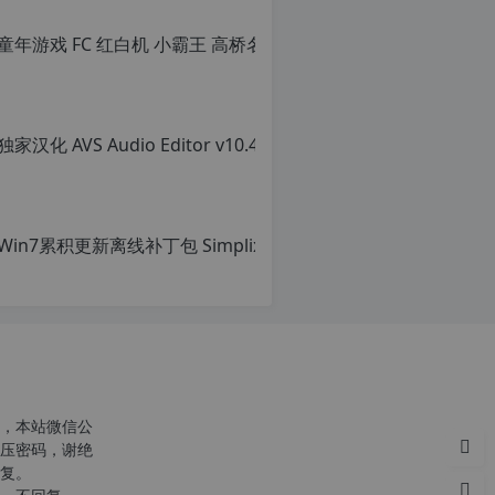
转
载
自
c
n
o
r
g.
1
2
h
p.
d
e
c
注
意
由
r
于
g
网
站
空
，本站微信公
间
p
压密码，谢绝
位
复。
于
国