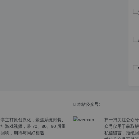
本站公众号:
分享主打原创汉化，聚焦系统封装、
扫一扫关注公众号
戏视频，带 70、80、90 后重
众号仅用于获取解
春回响，期待与同好相遇
私信留言，拒绝回