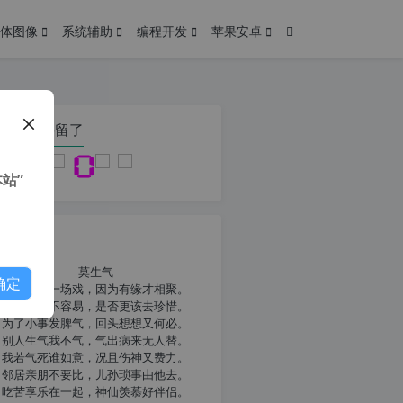
体图像
系统辅助
编程开发
苹果安卓
在本页停留了
站”
我共勉
莫生气
确定
人生就像一场戏，因为有缘才相聚。
相扶到老不容易，是否更该去珍惜。
为了小事发脾气，回头想想又何必。
别人生气我不气，气出病来无人替。
我若气死谁如意，况且伤神又费力。
邻居亲朋不要比，儿孙琐事由他去。
吃苦享乐在一起，神仙羡慕好伴侣。