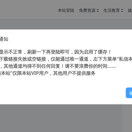
本站登陆
免费资源
生活教育
媒
通知
的PS2024卡到崩溃？几步快速搞定死机卡顿问题，也适用其他2018以上版本
您
明： 转载自 cnorg.12hp.de 注意： 由于网站空间位于国
显示不正常，刷新一下再登陆即可，因为启用了缓存！
访问高...
下载链接失效或空链接，仅能通过唯一通道，左下方菜单“私信本
，其他通道均得不到任何回复！请不要浪费你的时间......
信本站”仅限本站VIP用户，其他用户不提供服务
你
阅读
2026年6月14日