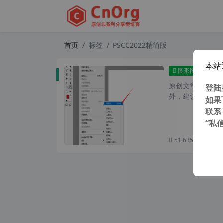
首页
标签
PSCC2022精简版
本站
新安装
图形图像
原创文章，转载请注
登陆
外，建议避开晚上的
如果
联系
“私
51,635 次浏览
次