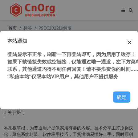
首页
标签
PSCC2022破解版
本站通知
新安装的PS2024卡到崩溃？几步快速
搞定死机卡顿问题，也适用其他2018
登陆显示不正常，刷新一下再登陆即可，因为启用了缓存！
以上版本
如果下载链接失效或空链接，仅能通过唯一通道，左下方菜单
联系，其他通道均得不到任何回复！请不要浪费你的时间.....
“私信本站”仅限本站VIP用户，其他用户不提供服务
51,635 次浏览
图形图像
确定
关于我们
本扎根草根，为普通用户提供实用有趣的内容。技术分享主打原创汉
化，聚焦系统封装、软件应用技巧，干货满满易懂好上手；同时原创