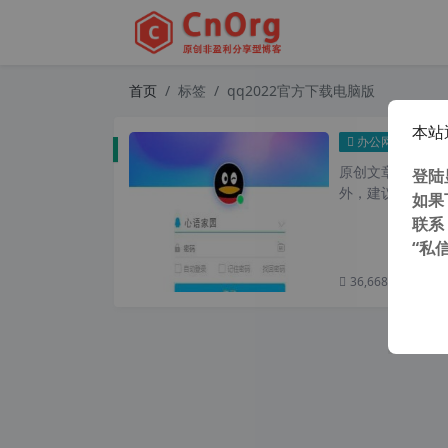
首页
标签
qq2022官方下载电脑版
本站
腾讯
办公网络
原创文章，转载请注
登陆
外，建议避开晚上
如果
联系
“私
36,668 次浏览
次