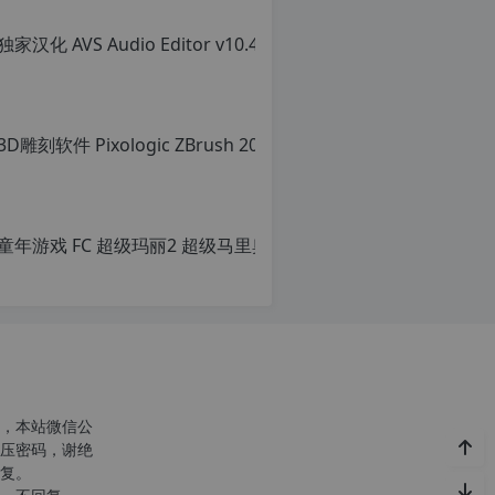
转
载
请
注
明：
转
载
自
c
n
童年游戏 FC
o
r
原
g.
创
1
文
2
章，
h
转
p.
载
d
请
e
注
注
明：
意：
转
，本站微信公
由
载
压密码，谢绝
于
自
复。
网
c
站