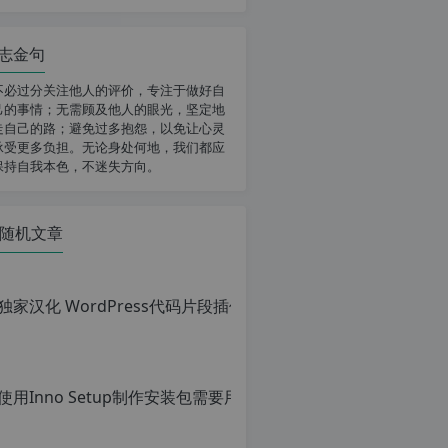
志金句
不必过分关注他人的评价，专注于做好自
己的事情；无需顾及他人的眼光，坚定地
走自己的路；避免过多抱怨，以免让心灵
承受更多负担。无论身处何地，我们都应
保持自我本色，不迷失方向。
随机文章
使用Inno Setu
原
创
文
章，