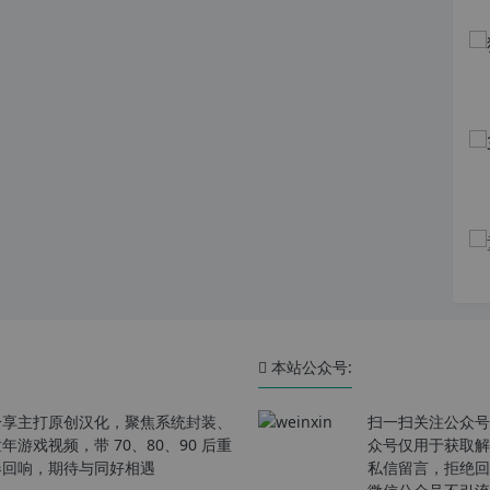
本站公众号:
分享主打原创汉化，聚焦系统封装、
扫一扫关注公众号
戏视频，带 70、80、90 后重
众号仅用于获取解
春回响，期待与同好相遇
私信留言，拒绝回