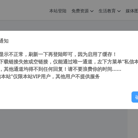
本站登陆
免费资源
生活教育
媒体
通知
QQ2022 v9.6.8 28823 正式版 纯净去广告优化安装版
您
明： 转载自cnorg.12hp.de 注意：由于网站空间位于国
显示不正常，刷新一下再登陆即可，因为启用了缓存！
的访问高峰期...
下载链接失效或空链接，仅能通过唯一通道，左下方菜单“私信本
，其他通道均得不到任何回复！请不要浪费你的时间......
信本站”仅限本站VIP用户，其他用户不提供服务
你
阅读
2026年6月8日