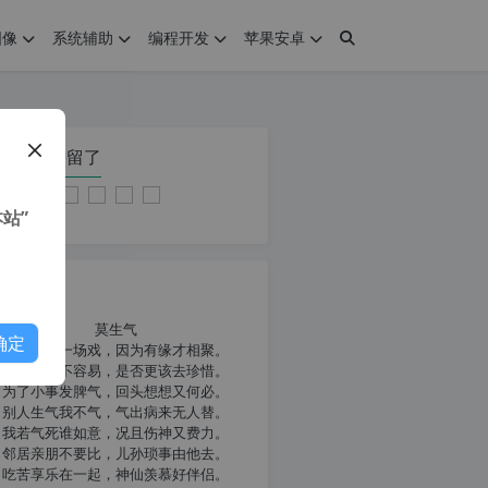
图像
系统辅助
编程开发
苹果安卓
在本页停留了
站”
我共勉
莫生气
确定
人生就像一场戏，因为有缘才相聚。
相扶到老不容易，是否更该去珍惜。
为了小事发脾气，回头想想又何必。
别人生气我不气，气出病来无人替。
我若气死谁如意，况且伤神又费力。
邻居亲朋不要比，儿孙琐事由他去。
吃苦享乐在一起，神仙羡慕好伴侣。