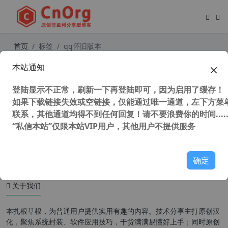
首页
标签
qq怀旧版本
本站通知
独家 QQ怀旧版 v9.7.25.29417 精简
版 去强制升级 阻止安装腾讯视频和频
登陆显示不正常，刷新一下再登陆即可，因为启用了缓存！
道 未修改官方任何文件
如果下载链接失效或空链接，仅能通过唯一通道，左下方菜单
联系，其他通道均得不到任何回复！请不要浪费你的时间.....
“私信本站”仅限本站VIP用户，其他用户不提供服务
5,743 次浏览
办公网络
确定
关于我们
本扎根草根，为普通用户提供实用有趣的内容。技术分享主打原创汉
化，聚焦系统封装、软件应用技巧，干货满满易懂好上手；同时原创