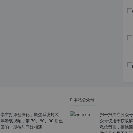
本站公众号:
分享主打原创汉化，聚焦系统封装、
扫一扫关注公众号
戏视频，带 70、80、90 后重
众号仅用于获取解
春回响，期待与同好相遇
私信留言，拒绝回