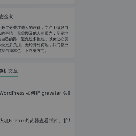
志金句
不必过分关注他人的评价，专注于做好自
己的事情；无需顾及他人的眼光，坚定地
走自己的路；避免过多抱怨，以免让心灵
承受更多负担。无论身处何地，我们都应
保持自我本色，不迷失方向。
随机文章
Wor
原
创
文
章，
火狐Firef
转
载
原
请
创
注
文
明：
章，