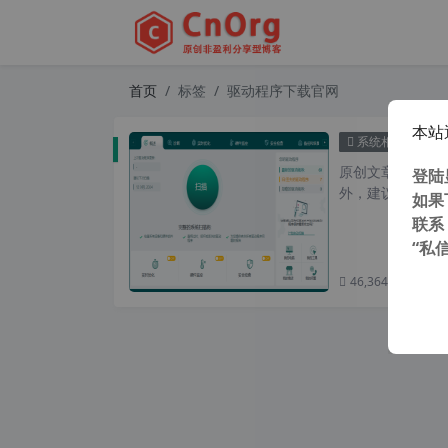
首页
标签
驱动程序下载官网
本站
独家汉化
系统相关
原创文章，转载请注
登陆
外，建议避开晚上
如果
联系
“私
46,364 次浏览
次