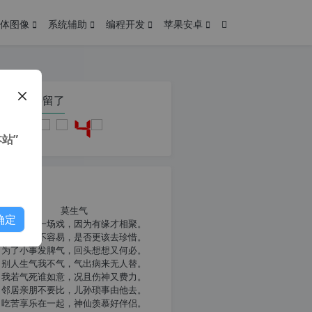
体图像
系统辅助
编程开发
苹果安卓
在本页停留了
站”
我共勉
莫生气
确定
人生就像一场戏，因为有缘才相聚。
相扶到老不容易，是否更该去珍惜。
为了小事发脾气，回头想想又何必。
别人生气我不气，气出病来无人替。
我若气死谁如意，况且伤神又费力。
邻居亲朋不要比，儿孙琐事由他去。
吃苦享乐在一起，神仙羡慕好伴侣。