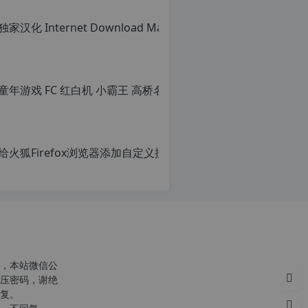
转
转
载
载
自
请
c
注
n
明：
o
转
r
载
g.
自
1
c
2
n
给火狐Fi
h
o
p.
r
原
d
g.
创
e
1
文
注
2
章，
意：
h
转
由
p.
载
于
d
请
网
e
c
注
站
注
明：
空
意：
转
，本站微信公
间
由
r
载
压密码，谢绝
位
于
g
自
复。
于
网
c
国
站