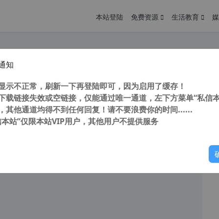
本站登陆
免费资源
生活教育
媒
通知
 替代驱动精灵软件 Auslogics Driver Updater (驱动管理升级软件) v2.0.0.0 中文版
您
明： 转载自cnorg.12hp.de 注意：由于网站空间位于国
显示不正常，刷新一下再登陆即可，因为启用了缓存！
的访问高峰期...
下载链接失效或空链接，仅能通过唯一通道，左下方菜单“私信本
，其他通道均得不到任何回复！请不要浪费你的时间......
信本站”仅限本站VIP用户，其他用户不提供服务
你
阅读
2026年6月6日