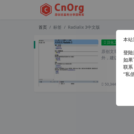
首页
标签
Radialix 3中文版
本站
Radi
汉化工具
原创文章，转载请注
登陆
外，建议避开晚上的
如果
联系
“私
50,344 次浏览
次