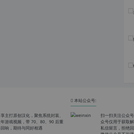
本站公众号:
分享主打原创汉化，聚焦系统封装、
扫一扫关注公众号
戏视频，带 70、80、90 后重
众号仅用于获取解
春回响，期待与同好相遇
私信留言，拒绝回