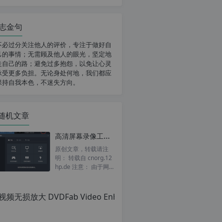
志金句
不必过分关注他人的评价，专注于做好自
己的事情；无需顾及他人的眼光，坚定地
走自己的路；避免过多抱怨，以免让心灵
承受更多负担。无论身处何地，我们都应
保持自我本色，不迷失方向。
随机文章
高清屏幕录像工具 Bandicam 6.0.4.2024 中文多国语言特别版
原创文章，转载请注
明： 转载自 cnorg.12
hp.de 注意： 由于网
站空间位于国外，建议
避开晚上的访问高...