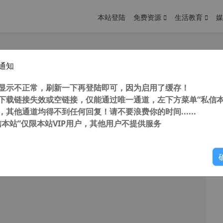
本站登陆
免费资源
生活教育
媒
通知
alix 3 v3.00.486 32/64位系统自适应 软件汉化工具 完美汉化中文修正破解版
您
明： 转载自 cnorg.12hp.de 注意： 由于网站空间位于国
显示不正常，刷新一下再登陆即可，因为启用了缓存！
访问高...
下载链接失效或空链接，仅能通过唯一通道，左下方菜单“私信本
，其他通道均得不到任何回复！请不要浪费你的时间......
信本站”仅限本站VIP用户，其他用户不提供服务
你
阅读
2026年7月7日