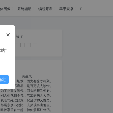
体图像
系统辅助
编程开发
苹果安卓
在本页停留了
站”
我共勉
莫生气
确定
人生就像一场戏，因为有缘才相聚。
相扶到老不容易，是否更该去珍惜。
为了小事发脾气，回头想想又何必。
别人生气我不气，气出病来无人替。
我若气死谁如意，况且伤神又费力。
邻居亲朋不要比，儿孙琐事由他去。
吃苦享乐在一起，神仙羡慕好伴侣。