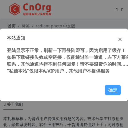
首页
标签
radiant photo 中文版
本站通知
Radiant Photo 1.1.2.279 中文破解版
附汉化预设 Ai智能一键自动修图软件
登陆显示不正常，刷新一下再登陆即可，因为启用了缓存！
PS中文滤镜插件
如果下载链接失效或空链接，仅能通过唯一通道，左下方菜单
联系，其他通道均得不到任何回复！请不要浪费你的时间.....
“私信本站”仅限本站VIP用户，其他用户不提供服务
58,590 次浏览
图形图像
确定
关于我们
本扎根草根，为普通用户提供实用有趣的内容。技术分享主打原创汉
化，聚焦系统封装、软件应用技巧，干货满满易懂好上手；同时原创