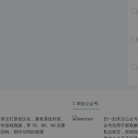
本站公众号:
分享主打原创汉化，聚焦系统封装、
扫一扫关注公众号
戏视频，带 70、80、90 后重
众号仅用于获取解
春回响，期待与同好相遇
私信留言，拒绝回