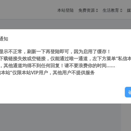
本站登陆
免费资源
生活教育
媒
通知
换器7专业版 reaConverter Pro v7.787 图片格式批量转换工具 简体中文特别版
您
明： 转载自cnorg.12hp.de 注意：由于网站空间位于国
显示不正常，刷新一下再登陆即可，因为启用了缓存！
的访问高峰期...
下载链接失效或空链接，仅能通过唯一通道，左下方菜单“私信本
，其他通道均得不到任何回复！请不要浪费你的时间......
信本站”仅限本站VIP用户，其他用户不提供服务
你
阅读
2026年7月4日