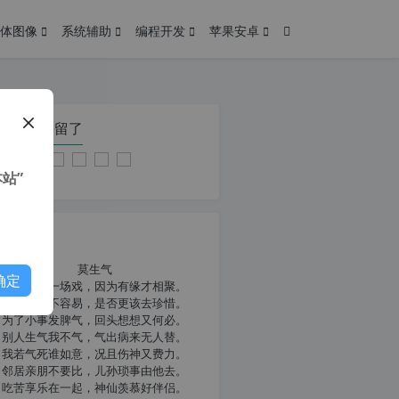
体图像
系统辅助
编程开发
苹果安卓
在本页停留了
站”
我共勉
莫生气
确定
人生就像一场戏，因为有缘才相聚。
相扶到老不容易，是否更该去珍惜。
为了小事发脾气，回头想想又何必。
别人生气我不气，气出病来无人替。
我若气死谁如意，况且伤神又费力。
邻居亲朋不要比，儿孙琐事由他去。
吃苦享乐在一起，神仙羡慕好伴侣。