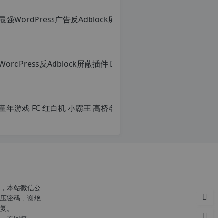
c
n
o
r
g
1
2
h
p
d
e
，本站微信公
压密码，谢绝
复。
c