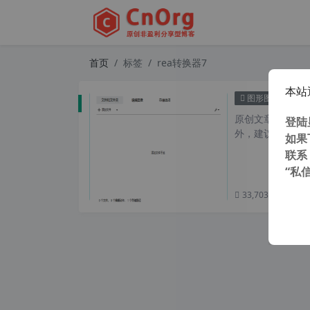
首页
标签
rea转换器7
本站
rea转
图形图像
原创文章，转载请注
登陆
外，建议避开晚上
如果
联系
“私
33,703 次浏览
次