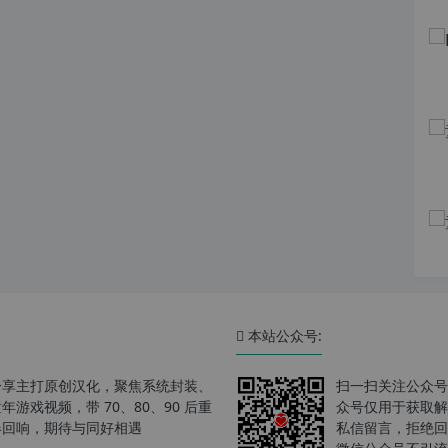
本站公众号:
分享主打原创汉化，聚焦系统封装、
扫一扫关注公众号
戏视频，带 70、80、90 后重
众号仅用于获取解
春回响，期待与同好相遇
私信留言，拒绝回