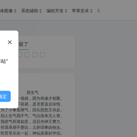
体图像
系统辅助
编程开发
苹果安卓
在本页停留了
站”
我共勉
莫生气
确定
人生就像一场戏，因为有缘才相聚。
相扶到老不容易，是否更该去珍惜。
为了小事发脾气，回头想想又何必。
别人生气我不气，气出病来无人替。
我若气死谁如意，况且伤神又费力。
邻居亲朋不要比，儿孙琐事由他去。
吃苦享乐在一起，神仙羡慕好伴侣。