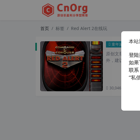
首页
标签
Red Alert 2在线玩
本站
单机
童年游戏
原创文章，转载请注
登陆
外，建议避开晚上的
如果
联系
“私
30,046 次浏览
次