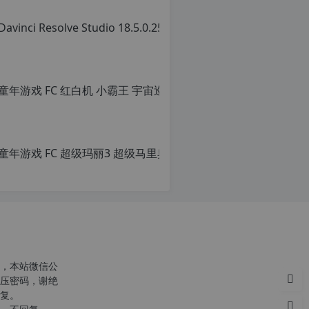
童年游戏
原
创
文
章，
童年游戏 FC
转
载
原
请
创
注
文
明：
章，
转
转
载
载
自
请
c
注
n
明：
o
转
，本站微信公
r
载
压密码，谢绝
g.
自
复。
1
c