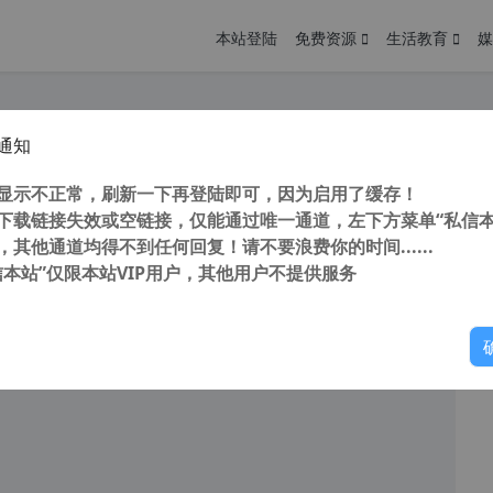
本站登陆
免费资源
生活教育
媒
通知
游戏 命令与征服 红色警戒2 Red Alert 2在线网页版
您
明： 转载自 cnorg.12hp.de 注意： 由于网站空间位于国
显示不正常，刷新一下再登陆即可，因为启用了缓存！
访问高...
下载链接失效或空链接，仅能通过唯一通道，左下方菜单“私信本
，其他通道均得不到任何回复！请不要浪费你的时间......
信本站”仅限本站VIP用户，其他用户不提供服务
你
阅读
2026年2月13日