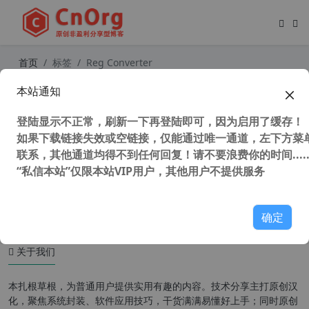
首页
标签
Reg Converter
本站通知
独家汉化美化 Reg Converter v0.1.4
中文终结版 注册表文件转换工具 reg
登陆显示不正常，刷新一下再登陆即可，因为启用了缓存！
转iss工具
如果下载链接失效或空链接，仅能通过唯一通道，左下方菜单
联系，其他通道均得不到任何回复！请不要浪费你的时间.....
“私信本站”仅限本站VIP用户，其他用户不提供服务
35,960 次浏览
编程工具
确定
关于我们
本扎根草根，为普通用户提供实用有趣的内容。技术分享主打原创汉
化，聚焦系统封装、软件应用技巧，干货满满易懂好上手；同时原创