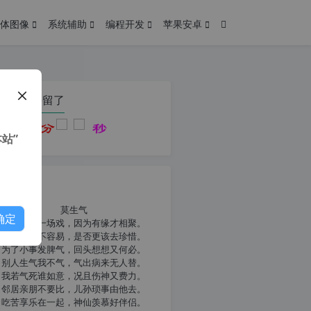
体图像
系统辅助
编程开发
苹果安卓
在本页停留了
站”
我共勉
莫生气
确定
人生就像一场戏，因为有缘才相聚。
相扶到老不容易，是否更该去珍惜。
为了小事发脾气，回头想想又何必。
别人生气我不气，气出病来无人替。
我若气死谁如意，况且伤神又费力。
邻居亲朋不要比，儿孙琐事由他去。
吃苦享乐在一起，神仙羡慕好伴侣。