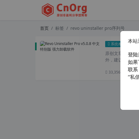
首页
标签
revo uninstaller pro序列号
本站
Rev
系统相关
原创文章，转载请注
登陆
外，建议避开晚上
如果
联系
33,356 次浏览
次
“私