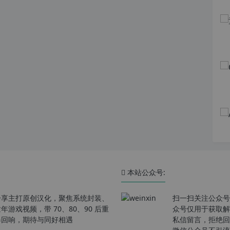
本站公众号:
分享主打原创汉化，聚焦系统封装、
扫一扫关注公众号
戏视频，带 70、80、90 后重
众号仅用于获取解
春回响，期待与同好相遇
私信留言，拒绝回