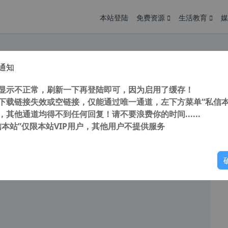
本站登陆
免费资源
生活教育
媒
通知
o Uninstaller Pro v5.0.8 中文特别版 强力卸载软件
您
明： 转载自cnorg.12hp.de 注意：由于网站空间位于国
显示不正常，刷新一下再登陆即可，因为启用了缓存！
的访问高峰期...
下载链接失效或空链接，仅能通过唯一通道，左下方菜单“私信本
，其他通道均得不到任何回复！请不要浪费你的时间......
阅读
2026年3月22日
信本站”仅限本站VIP用户，其他用户不提供服务
你