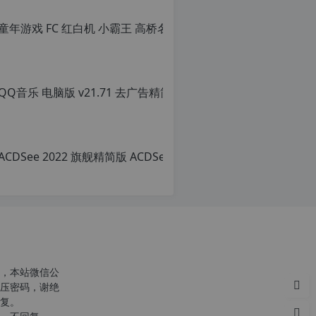
QQ音乐 电脑版 v
原
创
文
章，
转
载
请
c
注
n
明：
o
转
r
载
g.
自
1
c
2
n
h
o
，本站微信公
p.
r
压密码，谢绝
d
g.
复。
e
1