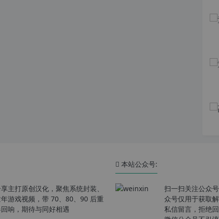
本站公众号:
分享主打原创汉化，聚焦系统封装、
扫一扫关注公众号
戏视频，带 70、80、90 后重
众号仅用于获取解
春回响，期待与同好相遇
私信留言，拒绝回