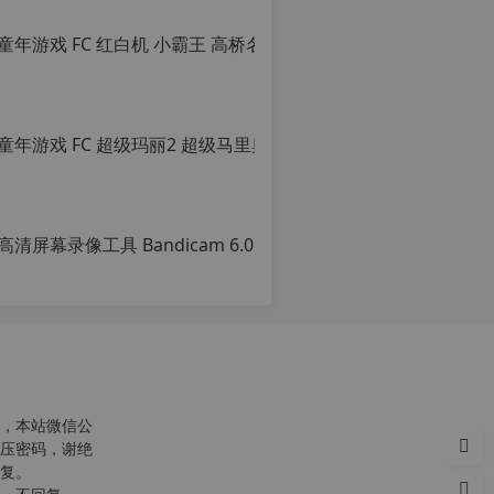
转
载
请
注
明：
童年游戏 FC
转
载
原
自
创
c
文
n
章，
o
转
r
载
g.
请
1
c
注
2
明：
h
转
p.
r
载
d
g
自
e
c
注
n
意：
o
，本站微信公
由
p
r
压密码，谢绝
于
g.
复。
网
1
c
站