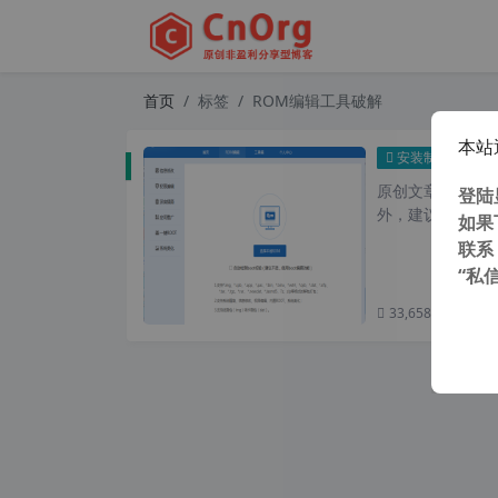
首页
标签
ROM编辑工具破解
本站
RO
安装制作
原创文章，转载请注
登陆
外，建议避开晚上的
如果
联系
“私
33,658 次浏览
次