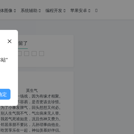
体图像
系统辅助
编程开发
苹果安卓
在本页停留了
站”
我共勉
莫生气
确定
人生就像一场戏，因为有缘才相聚。
相扶到老不容易，是否更该去珍惜。
为了小事发脾气，回头想想又何必。
别人生气我不气，气出病来无人替。
我若气死谁如意，况且伤神又费力。
邻居亲朋不要比，儿孙琐事由他去。
吃苦享乐在一起，神仙羡慕好伴侣。