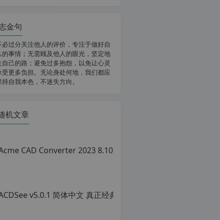
志金句
不必过分关注他人的评价，专注于做好自
己的事情；无需顾及他人的眼光，坚定地
走自己的路；避免过多抱怨，以免让心灵
承受更多负担。无论身处何地，我们都应
保持自我本色，不迷失方向。
随机文章
ACD
原
创
文
章，