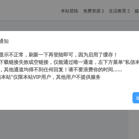
本站登陆
免费资源
生活教育
媒
通知
M编辑工具 ROM大师 v1.4 真正免破解免VIP版
您
明： 转载自 cnorg.12hp.de 注意： 由于网站空间位于国
显示不正常，刷新一下再登陆即可，因为启用了缓存！
访问高...
下载链接失效或空链接，仅能通过唯一通道，左下方菜单“私信本
，其他通道均得不到任何回复！请不要浪费你的时间......
信本站”仅限本站VIP用户，其他用户不提供服务
你
阅读
2026年1月17日