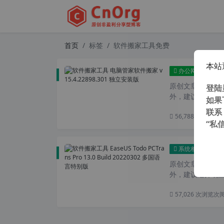
首页
标签
软件搬家工具免费
本站
软件
办公网络
原创文章，转载请注
登陆
外，建议避开晚上的
如果
联系
56,788 次浏览
次
“私
软件搬家
系统相关
原创文章，转载请注
外，建议避开晚上的
57,026 次浏览
次