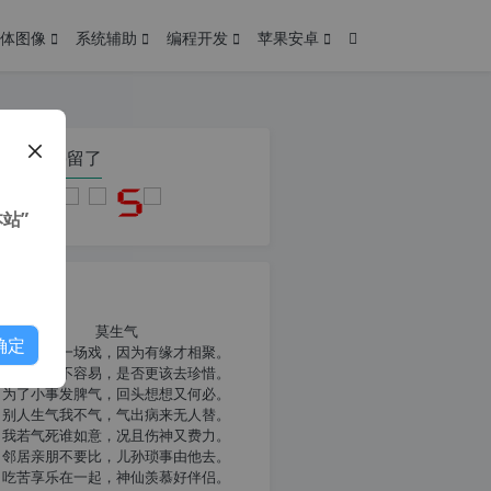
体图像
系统辅助
编程开发
苹果安卓
在本页停留了
站”
我共勉
莫生气
确定
人生就像一场戏，因为有缘才相聚。
相扶到老不容易，是否更该去珍惜。
为了小事发脾气，回头想想又何必。
别人生气我不气，气出病来无人替。
我若气死谁如意，况且伤神又费力。
邻居亲朋不要比，儿孙琐事由他去。
吃苦享乐在一起，神仙羡慕好伴侣。