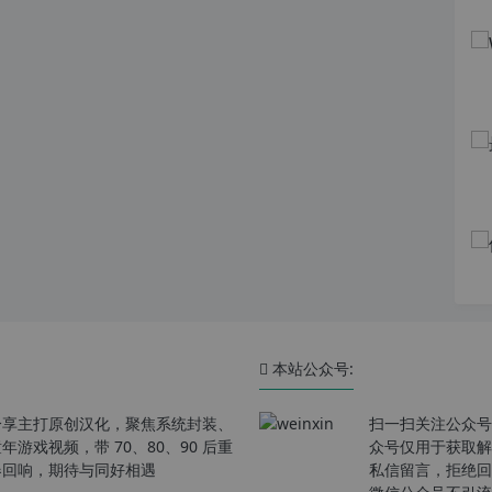
本站公众号:
分享主打原创汉化，聚焦系统封装、
扫一扫关注公众号
戏视频，带 70、80、90 后重
众号仅用于获取解
春回响，期待与同好相遇
私信留言，拒绝回