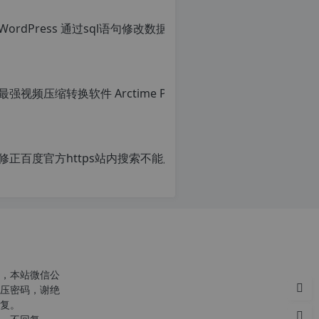
c
r
g
p
，本站微信公
压密码，谢绝
复。