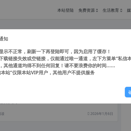
本站登陆
免费资源
生活教育
媒
通知
搬家工具 电脑管家软件搬家 v15.4.22898.301 独立安装版
您
明： 转载自 cnorg.12hp.de 注意： 由于网站空间位于国
显示不正常，刷新一下再登陆即可，因为启用了缓存！
访问高...
下载链接失效或空链接，仅能通过唯一通道，左下方菜单“私信本
，其他通道均得不到任何回复！请不要浪费你的时间......
阅读
2026年3月11日
信本站”仅限本站VIP用户，其他用户不提供服务
你
工具 EaseUS Todo PCTrans Pro 13.0 Build 20220302 多国语言特别版
明： 转载自 cnorg.12hp.de 注意： 由于网站空间位于国
访问高...
阅读
2026年1月6日