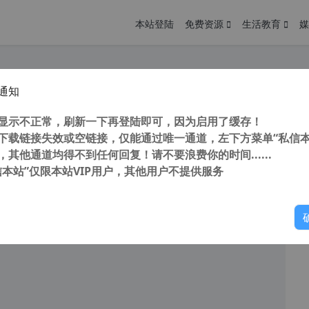
本站登陆
免费资源
生活教育
媒
通知
alix 3 v3.00.486 32/64位系统自适应 软件汉化工具 完美汉化中文修正破解版
您
明： 转载自 cnorg.12hp.de 注意： 由于网站空间位于国
显示不正常，刷新一下再登陆即可，因为启用了缓存！
访问高...
下载链接失效或空链接，仅能通过唯一通道，左下方菜单“私信本
，其他通道均得不到任何回复！请不要浪费你的时间......
信本站”仅限本站VIP用户，其他用户不提供服务
你
阅读
2026年7月7日