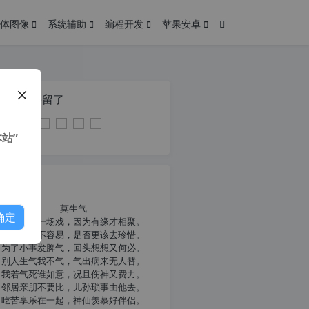
体图像
系统辅助
编程开发
苹果安卓
在本页停留了
站”
我共勉
莫生气
确定
人生就像一场戏，因为有缘才相聚。
相扶到老不容易，是否更该去珍惜。
为了小事发脾气，回头想想又何必。
别人生气我不气，气出病来无人替。
我若气死谁如意，况且伤神又费力。
邻居亲朋不要比，儿孙琐事由他去。
吃苦享乐在一起，神仙羡慕好伴侣。