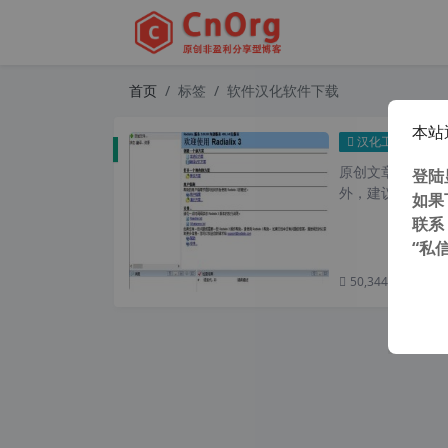
首页
标签
软件汉化软件下载
本站
Radi
汉化工具
原创文章，转载请注
登陆
外，建议避开晚上的
如果
联系
“私
50,344 次浏览
次