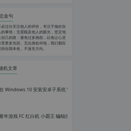
志金句
不必过分关注他人的评价，专注于做好自
己的事情；无需顾及他人的眼光，坚定地
走自己的路；避免过多抱怨，以免让心灵
承受更多负担。无论身处何地，我们都应
保持自我本色，不迷失方向。
随机文章
童年游戏 FC
原
创
文
章，