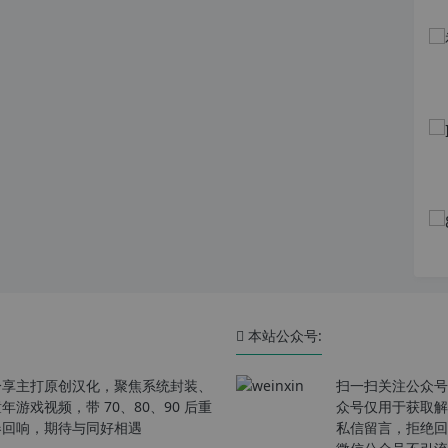
本站公众号:
分享主打原创汉化，聚焦系统封装、
扫一扫关注公众号
戏视频，带 70、80、90 后重
众号仅用于获取解
春回响，期待与同好相遇
私信留言，拒绝回