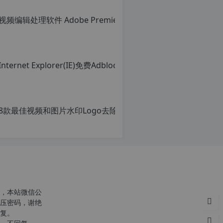
转
载
请
注
明：
转
载
自
c
n
8款最佳视频和图片水印Lo
o
r
原
g.
创
1
文
2
章，
h
转
p.
载
d
请
e
注
注
明：
意：
转
，本站微信公
由
载
压密码，谢绝
于
自
复。
网
c
站