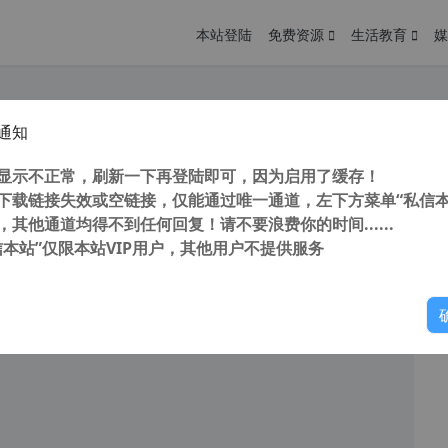
本站登陆
免费资源
生活教育
媒
通知
oIt3 脚本录制工具 AU3Record v3.3 汉化版 软件自动安装工具 官网最后版本
您
明： 转载自 cnorg.12hp.de 注意： 由于网站空间位于国
显示不正常，刷新一下再登陆即可，因为启用了缓存！
访问高...
下载链接失效或空链接，仅能通过唯一通道，左下方菜单“私信本
，其他通道均得不到任何回复！请不要浪费你的时间......
信本站”仅限本站VIP用户，其他用户不提供服务
你
阅读
2026年2月4日