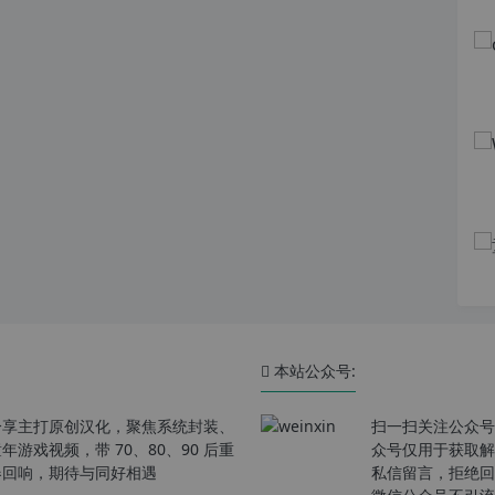
本站公众号:
分享主打原创汉化，聚焦系统封装、
扫一扫关注公众号
戏视频，带 70、80、90 后重
众号仅用于获取解
春回响，期待与同好相遇
私信留言，拒绝回