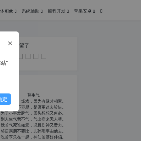
体图像
系统辅助
编程开发
苹果安卓
在本页停留了
站”
我共勉
莫生气
确定
人生就像一场戏，因为有缘才相聚。
相扶到老不容易，是否更该去珍惜。
为了小事发脾气，回头想想又何必。
别人生气我不气，气出病来无人替。
我若气死谁如意，况且伤神又费力。
邻居亲朋不要比，儿孙琐事由他去。
吃苦享乐在一起，神仙羡慕好伴侣。