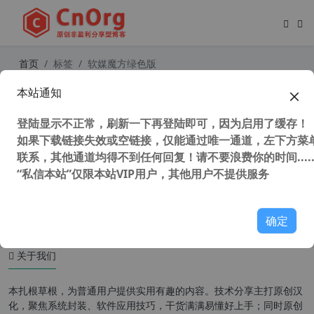
首页
标签
软媒魔方绿色版
本站通知
软媒魔方 电脑系统增强工具 v6.25 系
统垃圾清理优化软件去广告版
登陆显示不正常，刷新一下再登陆即可，因为启用了缓存！
如果下载链接失效或空链接，仅能通过唯一通道，左下方菜单
联系，其他通道均得不到任何回复！请不要浪费你的时间.....
“私信本站”仅限本站VIP用户，其他用户不提供服务
77,224 次浏览
系统相关
确定
关于我们
本扎根草根，为普通用户提供实用有趣的内容。技术分享主打原创汉
化，聚焦系统封装、软件应用技巧，干货满满易懂好上手；同时原创